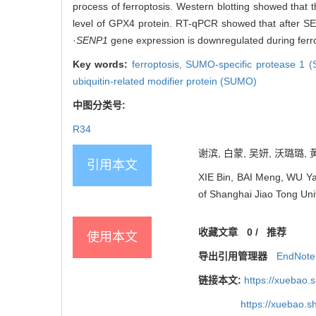
process of ferroptosis. Western blotting showed that 
level of GPX4 protein. RT-qPCR showed that after SE
·
SENP1
gene expression is downregulated during ferrop
Key words:
ferroptosis,
SUMO-specific protease 1 
ubiquitin-related modifier protein (SUMO)
中图分类号:
R34
谢滨, 白蒙, 吴妍, 沃璐璐,
引用本文
XIE Bin, BAI Meng, WU Yan
of Shanghai Jiao Tong Univ
收藏文章
0
/
推荐
使用本文
导出引用管理器
EndNote
链接本文:
https://xuebao.
https://xuebao.