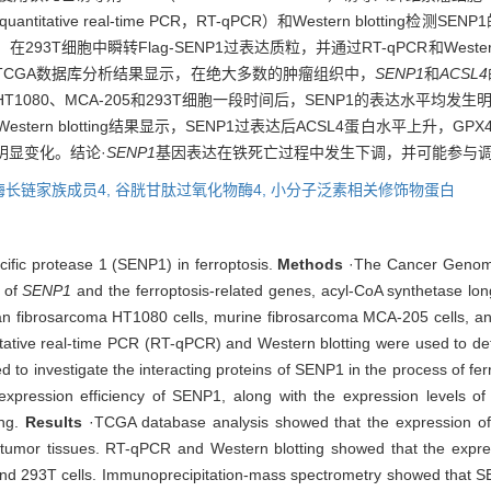
tive real-time PCR，RT-qPCR）和Western blotting检
T细胞中瞬转Flag-SENP1过表达质粒，并通过RT-qPCR和Western 
TCGA数据库分析结果显示，在绝大多数的肿瘤组织中，
SENP1
和
ACSL4
RSL3处理HT1080、MCA-205和293T细胞一段时间后，SENP1的表达水
tern blotting结果显示，SENP1过表达后ACSL4蛋白水平上升，GP
明显变化。结论·
SENP1
基因表达在铁死亡过程中发生下调，并可能参与调
酶长链家族成员4,
谷胱甘肽过氧化物酶4,
小分子泛素相关修饰物蛋白
ific protease 1 (SENP1) in ferroptosis.
Methods
·The Cancer Genome
s of
SENP1
and the ferroptosis-related genes, acyl-CoA synthetase lo
man fibrosarcoma HT1080 cells, murine fibrosarcoma MCA-205 cells, 
itative real-time PCR (RT-qPCR) and Western blotting were used to de
 to investigate the interacting proteins of SENP1 in the process of f
rexpression efficiency of SENP1, along with the expression levels of
ing.
Results
·TCGA database analysis showed that the expression o
tumor tissues. RT-qPCR and Western blotting showed that the expres
nd 293T cells. Immunoprecipitation-mass spectrometry showed that 