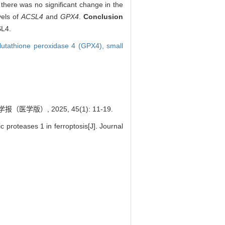
there was no significant change in the
vels of
ACSL4
and
GPX4
.
Conclusion
SL4.
lutathione peroxidase 4 (GPX4),
small
版）, 2025, 45(1): 11-19.
proteases 1 in ferroptosis[J]. Journal