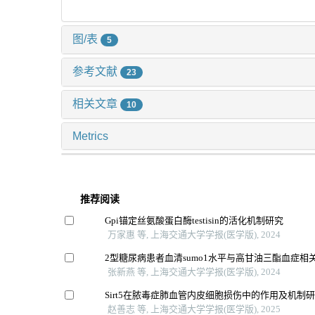
图/表
5
参考文献
23
相关文章
10
Metrics
推荐阅读
Gpi锚定丝氨酸蛋白酶testisin的活化机制研究
万家惠 等, 上海交通大学学报(医学版), 2024
2型糖尿病患者血清sumo1水平与高甘油三酯血症相
张新燕 等, 上海交通大学学报(医学版), 2024
Sirt5在脓毒症肺血管内皮细胞损伤中的作用及机制
赵善志 等, 上海交通大学学报(医学版), 2025