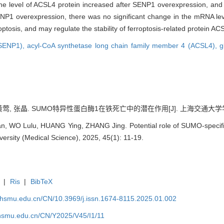
the level of ACSL4 protein increased after SENP1 overexpression, and 
NP1 overexpression, there was no significant change in the mRNA le
tosis, and may regulate the stability of ferroptosis-related protein AC
(SENP1),
acyl-CoA synthetase long chain family member 4 (ACSL4),
g
 黄莺, 张晶. SUMO特异性蛋白酶1在铁死亡中的潜在作用[J]. 上海交通大学学报（医学
, WO Lulu, HUANG Ying, ZHANG Jing. Potential role of SUMO-specific 
ersity (Medical Science), 2025, 45(1): 11-19.
|
Ris
|
BibTeX
shsmu.edu.cn/CN/10.3969/j.issn.1674-8115.2025.01.002
shsmu.edu.cn/CN/Y2025/V45/I1/11