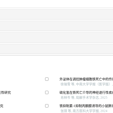
外泌体在调控肿瘤细胞铁死亡中的作
徐瑞雪 等, 中南大学学报（医学版）, 
关性研究
硫化氢在铁死亡介导的神经退行性疾
肖林岑 等, 局解手术学杂志, 2025
研究
铁抑制素-1抑制丙酮醛诱导的小鼠肺
张琪 等, 南方医科大学学报, 2024