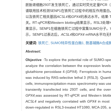
胚胎肾细胞293T发生铁死亡，通过实时荧光定量PCR（quantita
谱联用技术检测SENP1在铁死亡过程中的相互作用蛋白。在293
以及铁死亡相关基因
ACSL4
和
GPX4
的表达水平。结果·
关。RT-qPCR和Western blotting结果显示，
果显示，SENP1在细胞铁死亡过程中富集SUMO分子。Wes
示，SENP1过表达后，
ACSL4
和
GPX4
mRNA水平均无
关键词:
铁死亡,
SUMO特异性蛋白酶1,
酰基辅酶A合成
Abstract:
Objective
·To explore the potential role of SUMO-spec
analyze the correlation between the expression level
glutathione peroxidase 4 (
GPX4
). Ferroptosis in hu
was induced by RAS-selective lethal 3 (RSL3). Quant
cells, immunoprecipitation-mass spectrometry was used
transiently transfected into 293T cells, and the ove
GPX4
,
was assessed by RT-qPCR and Western blott
ACSL4
and negatively correlated with
GPX4
in most 
down-regulated in RSL3-treated HT1080, MCA-205, a