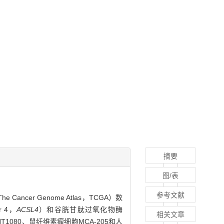
摘要
图/表
参考文献
ancer Genome Atlas，TCGA）数
r 4，
ACSL4
）和谷胱甘肽过氧化物酶
相关文章
胞HT1080、鼠纤维素瘤细胞MCA-205和人