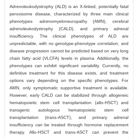
Adrenoleukodystrophy (ALD) is an X-linked, potentially fatal
peroxisome disease, characterized by three main clinical
phenotypes: adrenomyeloneuropathy (AMN), cerebral
adrenoleukodystrophy (CALD), and primary adrenal
insufficiency. The clinical phenotypes of ALD are
unpredictable, with no genotype-phenotype correlation, and
disease progression cannot be predicted based on very long
chain fatty acid (VLCFA) levels in plasma. Additionally, the
phenotypes can exhibit significant variability. Currently, no
definitive treatment for this disease exists, and treatment
options vary depending on the specific phenotypes. For
AMN, only symptomatic supportive treatment is available.
However, early CALD can be stabilized through allogeneic
hematopoietic stem cell transplantation (allo-HSCT) and
transgenic autologous hematopoietic stem cell
transplantation (trans-ASCT), and primary adrenal
insufficiency can be treated through hormone replacement
therapy. Allo-HSCT and trans-ASCT can prevent the