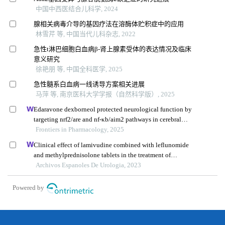
中国中西医结合儿科学, 2024
腺相关病毒介导的基因疗法在溶酶体贮积症中的应用
林雪芹 等, 中国当代儿科杂志, 2022
急性t淋巴细胞白血病β-肾上腺素受体的表达情况及临床
意义研究
徐艳朋 等, 中国全科医学, 2025
急性髓系白血病一线诱导方案相关进展
马萍 等, 南京医科大学学报（自然科学版）, 2025
Edaravone dexborneol protected neurological function by
targeting nrf2/are and nf-κb/aim2 pathways in cerebral
ischemia/reperfusion injury
Frontiers in Pharmacology, 2025
Clinical effect of lamivudine combined with leflunomide
and methylprednisolone tablets in the treatment of
hepatitis b virus-associated glomerulonephritis and its
Archivos Espanoles De Urologia, 2023
influence on renal function indicators
Powered by