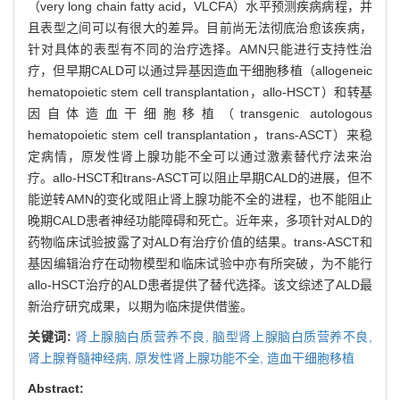
（very long chain fatty acid，VLCFA）水平预测疾病病程，并
且表型之间可以有很大的差异。目前尚无法彻底治愈该疾病，
针对具体的表型有不同的治疗选择。AMN只能进行支持性治
疗，但早期CALD可以通过异基因造血干细胞移植（allogeneic
hematopoietic stem cell transplantation，allo-HSCT）和转基
因自体造血干细胞移植（transgenic autologous
hematopoietic stem cell transplantation，trans-ASCT）来稳
定病情，原发性肾上腺功能不全可以通过激素替代疗法来治
疗。allo-HSCT和trans-ASCT可以阻止早期CALD的进展，但不
能逆转AMN的变化或阻止肾上腺功能不全的进程，也不能阻止
晚期CALD患者神经功能障碍和死亡。近年来，多项针对ALD的
药物临床试验披露了对ALD有治疗价值的结果。trans-ASCT和
基因编辑治疗在动物模型和临床试验中亦有所突破，为不能行
allo-HSCT治疗的ALD患者提供了替代选择。该文综述了ALD最
新治疗研究成果，以期为临床提供借鉴。
关键词:
肾上腺脑白质营养不良,
脑型肾上腺脑白质营养不良,
肾上腺脊髓神经病,
原发性肾上腺功能不全,
造血干细胞移植
Abstract: