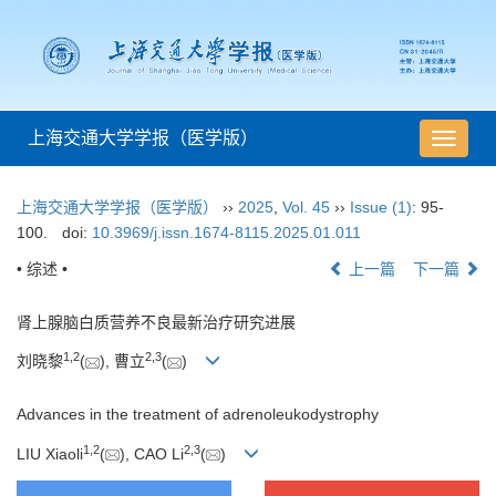
上海交通大学学报（医学版）
导
航
切
上海交通大学学报（医学版）
››
2025
,
Vol. 45
››
Issue (1)
: 95-
换
100.
doi:
10.3969/j.issn.1674-8115.2025.01.011
• 综述 •
上一篇
下一篇
肾上腺脑白质营养不良最新治疗研究进展
1
,
2
2
,
3
刘晓黎
(
), 曹立
(
)
Advances in the treatment of adrenoleukodystrophy
1
,
2
2
,
3
LIU Xiaoli
(
), CAO Li
(
)