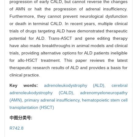
progression of early CALD, but cannot reverse the changes
of AMN or halt the progression of adrenal insufficiency.
Furthermore, they cannot prevent neurological dysfunction
or death in terminal CALD. In recent years, multiple clinical
trials of drugs targeting ALD have demonstrated therapeutic
potential for ALD. Trans-ASCT and gene editing therapy
have also made breakthroughs in animal models and clinical
trials, providing alternative options for ALD patients ineligible
for allo-HSCT treatment. This paper reviews the latest
therapeutic research results of ALD and provides a basis for
clinical practice.
Key words:
adrenoleukodystrophy (ALD),
cerebral
adrenoleukodystrophy (CALD),
adrenomyeloneuropathy
(AMN),
primary adrenal insufficiency,
hematopoietic stem cell
transplantation (HSCT)
中图分类号:
R742.8