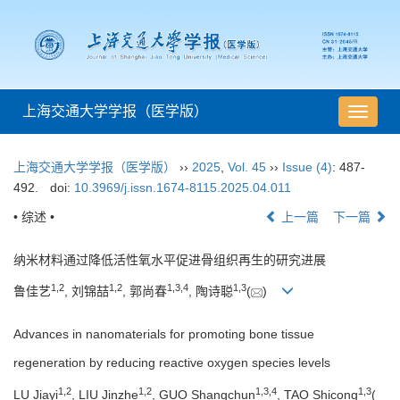
上海交通大学学报（医学版）
导
航
切
上海交通大学学报（医学版）
››
2025
,
Vol. 45
››
Issue (4)
: 487-
换
492.
doi:
10.3969/j.issn.1674-8115.2025.04.011
• 综述 •
上一篇
下一篇
纳米材料通过降低活性氧水平促进骨组织再生的研究进展
1
,
2
1
,
2
1
,
3
,
4
1
,
3
鲁佳艺
, 刘锦喆
, 郭尚春
, 陶诗聪
(
)
Advances in nanomaterials for promoting bone tissue
regeneration by reducing reactive oxygen species levels
1
,
2
1
,
2
1
,
3
,
4
1
,
3
LU Jiayi
, LIU Jinzhe
, GUO Shangchun
, TAO Shicong
(