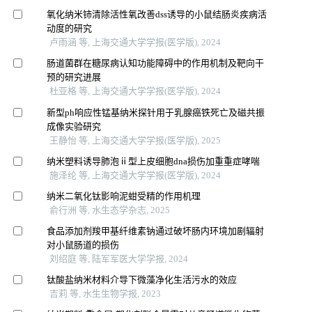
氧化纳米铈清除活性氧改善dss诱导的小鼠结肠炎疾病活
动度的研究
卢雨涵 等, 上海交通大学学报(医学版), 2024
肠道菌群在糖尿病认知功能障碍中的作用机制及靶向干
预的研究进展
杜亚格 等, 上海交通大学学报(医学版), 2024
新型ph响应性锰基纳米探针用于乳腺癌铁死亡及磁共振
成像实验研究
王静怡 等, 上海交通大学学报(医学版), 2025
纳米塑料诱导肺泡ⅱ型上皮细胞dna损伤加重重症哮喘
施泽纶 等, 上海交通大学学报(医学版), 2024
纳米二氧化钛影响泥蚶受精的作用机理
俞行洲 等, 水生态学杂志, 2025
食品添加剂羧甲基纤维素钠通过破坏肠内环境加剧辐射
对小鼠肠道的损伤
刘绍庭 等, 陆军军医大学学报, 2024
钛酸盐纳米材料介导下微藻净化生活污水的效应
吉莉 等, 水生生物学报, 2023