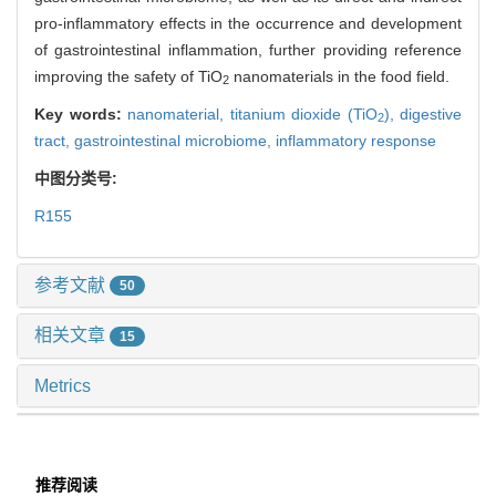
pro-inflammatory effects in the occurrence and development
of gastrointestinal inflammation, further providing reference
improving the safety of TiO
nanomaterials in the food field.
2
Key words:
nanomaterial,
titanium dioxide (TiO
),
digestive
2
tract,
gastrointestinal microbiome,
inflammatory response
中图分类号:
R155
参考文献
50
相关文章
15
Metrics
推荐阅读