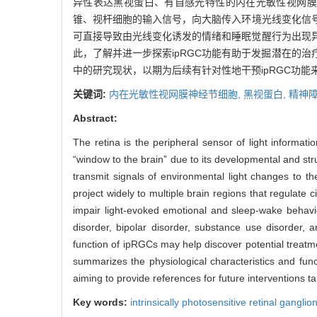
异性表达黑视蛋白、有自感光特性的内在光敏性视网膜神经节细胞（intr
锥、视杆细胞的输入信号，向大脑传入环境光线变化信号
可直接导致由光线变化诱发的情绪和睡眠觉醒行为出现
此，了解并进一步探索ipRGC功能有助于发掘潜在的
中的研究现状，以期为后续有针对性地干预ipRGC功
关键词:
内在光敏性视网膜神经节细胞,
黑视蛋白,
精神
Abstract:
The retina is the peripheral sensor of light informati
“window to the brain” due to its developmental and struct
transmit signals of environmental light changes to t
project widely to multiple brain regions that regulat
impair light-evoked emotional and sleep-wake behavi
disorder, bipolar disorder, substance use disorder, 
function of ipRGCs may help discover potential treatme
summarizes the physiological characteristics and func
aiming to provide references for future interventions t
Key words:
intrinsically photosensitive retinal ganglio