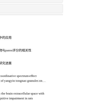
中的应用
与panss评分的相关性
研究进展
coordinative spectrum-effect
s of yangyin tongnao granules on
rats
 the brain extracellular space with
gnitive impairment in rats