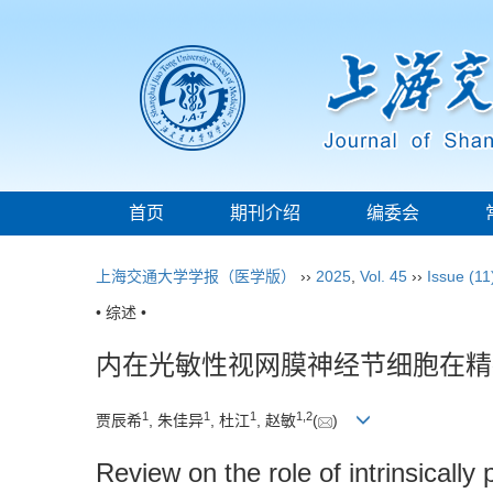
首页
期刊介绍
编委会
上海交通大学学报（医学版）
››
2025
,
Vol. 45
››
Issue (11
• 综述 •
内在光敏性视网膜神经节细胞在精
1
1
1
1
,
2
贾辰希
, 朱佳异
, 杜江
, 赵敏
(
)
Review on the role of intrinsically