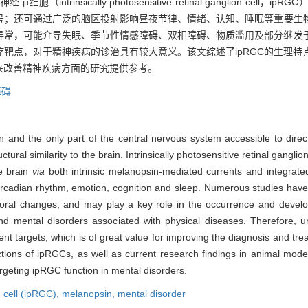
insically photosensitive retinal ganglion cel
；还可通过广泛的脑区投射影响昼夜节律、情绪、认知、睡眠等重要生物过
异常，可能介导失眠、季节性情感障碍、双相障碍、物质滥用及部分继发
治疗靶点，对于精神疾病的诊治具有较大意义。该文综述了ipRGC的生理
能来改善精神疾病方面的研究提供参考。
障碍
on and the only part of the central nervous system accessible to direc
ural similarity to the brain. Intrinsically photosensitive retinal ganglio
he brain
via
both intrinsic melanopsin-mediated currents and integrate
e circadian rhythm, emotion, cognition and sleep. Numerous studies ha
oral changes, and may play a key role in the occurrence and develo
and mental disorders associated with physical diseases. Therefore, 
nt targets, which is of great value for improving the diagnosis and tre
tions of ipRGCs, as well as current research findings in animal model
argeting ipRGC function in mental disorders.
n cell (ipRGC),
melanopsin,
mental disorder