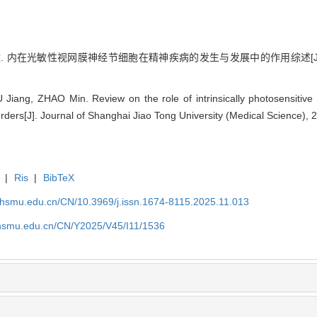
赵敏. 内在光敏性视网膜神经节细胞在精神疾病的发生与发展中的作用综述[J].
 Jiang, ZHAO Min. Review on the role of intrinsically photosensitive r
rders[J]. Journal of Shanghai Jiao Tong University (Medical Science),
|
Ris
|
BibTeX
shsmu.edu.cn/CN/10.3969/j.issn.1674-8115.2025.11.013
shsmu.edu.cn/CN/Y2025/V45/I11/1536