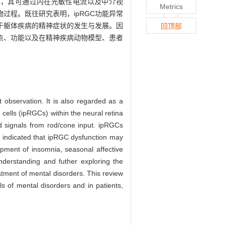
l，ipRGC），其可通过内在光敏性电流以及中介视
Metrics
程。既往研究表明，ipRGC功能异常
于躯体疾病的精神症状的发生与发展。因
回顶部
特点、功能以及在精神疾病动物模型、患者
t observation. It is also regarded as a
n cells (ipRGCs) within the neural retina
d signals from rod/cone input. ipRGCs
ve indicated that ipRGC dysfunction may
pment of insomnia, seasonal affective
understanding and futher exploring the
atment of mental disorders. This review
s of mental disorders and in patients,