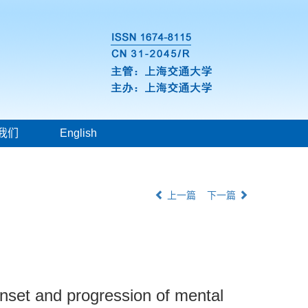
我们
English
上一篇
下一篇
e onset and progression of mental