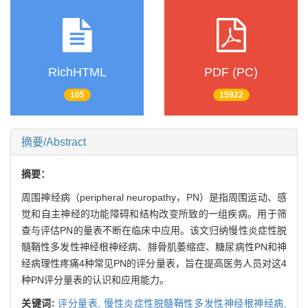
RichHTML
PDF (PC)
105
15922
摘要/Abstract
摘要：
周围神经病（peripheral neuropathy，PN）是指周围运动、感
觉和自主神经的功能障碍和结构改变所致的一组疾病。用于筛
查与评估PN的量表不断在临床中应用。该文归纳慢性炎症性脱
髓鞘性多发性神经根神经病、腓骨肌萎缩症、糖尿病性PN和神
经病理性疼痛4种常见PN的评分量表，旨在提高医务人员对这4
种PN评分量表的认识和应用能力。
关键词:
评分量表,
慢性炎症性脱髓鞘性多发性神经根神经病,