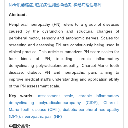
腓骨肌萎缩症,
糖尿病性周围神经病,
神经病理性疼痛
Abstract:
Peripheral neuropathy (PN) refers to a group of diseases
caused by the dysfunction and structural changes of
peripheral motor, sensory and autonomic nerves. Scales for
screening and assessing PN are continuously being used in
clinical practice. This article summarizes PN score scales for
four kinds of PN, including chronic inflammatory
demyelinating polyradiculoneuropathy, Charcot-Marie-Tooth
disease, diabetic PN and neuropathic pain, aiming to
improve medical staff
'
s understanding and application ability
of the PN assessment scale.
Key words:
assessment scale,
chronic inflammatory
demyelinating polyradiculoneuropathy (CIDP),
Charcot-
Marie-Tooth disease (CMT),
diabetic peripheral neuropathy
(DPN),
neuropathic pain (NP)
中图分类号: