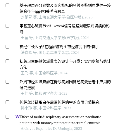
基于超声评分参数及临床指标的列线图鉴别原发性干燥
综合征与igg4相关唾液腺炎
刘楚萱 等, 上海交通大学学报(医学版), 2025
甲基莲心碱调节sdf-1/cxcr4信号通路对糖尿病肾病的影
响
王莹 等, 上海交通大学学报(医学版), 2024
神经生长因子β在糖尿病周围神经病变中的作用
陆春晖 等, 国际老年医学杂志, 2024
初级卫生保健领域量表的设计与开发：实用步骤与统计
方法
王飞 等, 中国全科医学, 2024
外周神经阻滞麻醉在糖尿病周围神经病变患者中应用的
研究进展
王佳 等, 协和医学杂志, 2022
神经丝轻链蛋白在周围神经病中的应用价值探究
孙小玲 等, 中国全科医学, 2022
Effect of multidisciplinary assessment on paediatric
patients with monosymptomatic nocturnal enuresis
Archivos Espanoles De Urologia, 2023