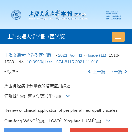
上海交通大学学报（医学版）
导
航
切
上海交通大学学报(医学版)
››
2021
,
Vol. 41
››
Issue (11)
: 1518-
换
1523.
doi:
10.3969/j.issn.1674-8115.2021.11.018
• 综述 •
上一篇
下一篇
周围神经病评分量表的临床应用综述
1
2
2
汪群峰
(
), 曹立
, 栾兴华
(
)
Review of clinical application of peripheral neuropathy scales
1
2
2
Qun-feng WANG
(
), Li CAO
, Xing-hua LUAN
(
)