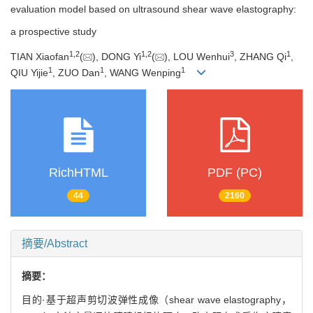
evaluation model based on ultrasound shear wave elastography:
a prospective study
1
,
2
1
,
2
3
1
TIAN Xiaofan
(
), DONG Yi
(
), LOU Wenhui
, ZHANG Qi
,
1
1
1
QIU Yijie
, ZUO Dan
, WANG Wenping
RichHTML
PDF (PC)
44
2160
摘要/Abstract
摘要：
目的·基于超声剪切波弹性成像（shear wave elastography，