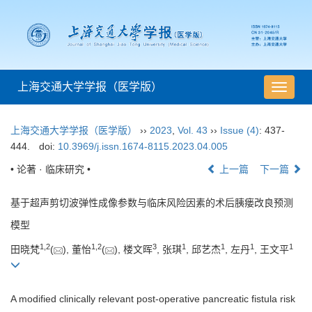
上海交通大学学报（医学版）
导
航
切
上海交通大学学报（医学版）
››
2023
,
Vol. 43
››
Issue (4)
: 437-
换
444.
doi:
10.3969/j.issn.1674-8115.2023.04.005
• 论著 · 临床研究 •
上一篇
下一篇
基于超声剪切波弹性成像参数与临床风险因素的术后胰瘘改良预测
模型
1
,
2
1
,
2
3
1
1
1
1
田晓梵
(
), 董怡
(
), 楼文晖
, 张琪
, 邱艺杰
, 左丹
, 王文平
A modified clinically relevant post-operative pancreatic fistula risk