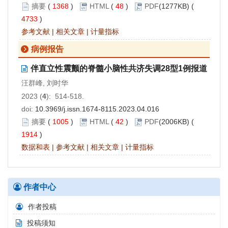
摘要
(
1368
)
HTML
(
48
)
PDF
(1277KB) (
4733
)
参考文献
|
相关文章
|
计量指标
病例报告
伴直立性震颤的脊髓小脑性共济失调28型1例报道
汪群峰, 刘时华
2023 (
4
): 514-518.
doi:
10.3969/j.issn.1674-8115.2023.04.016
摘要
(
1005
)
HTML
(
42
)
PDF
(2006KB) (
1914
)
数据和表
|
参考文献
|
相关文章
|
计量指标
作者中心
作者投稿
投稿须知