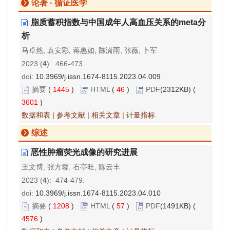
论著 · 循证医学
脂质蓄积指数与中国成年人高血压关系的meta分
析
马卓然, 袁安彩, 蒋惠如, 陈潇雨, 张薇, 卜军
2023 (
4
): 466-473.
doi:
10.3969/j.issn.1674-8115.2023.04.009
摘要
(
1445
)
HTML
(
46
)
PDF
(2312KB) (
3601
)
数据和表
|
参考文献
|
相关文章
|
计量指标
综述
恶性肿瘤荧光成像的研究进展
王文博, 张方蓉, 石亭旺, 陈云丰
2023 (
4
): 474-479.
doi:
10.3969/j.issn.1674-8115.2023.04.010
摘要
(
1208
)
HTML
(
57
)
PDF
(1491KB) (
4576
)