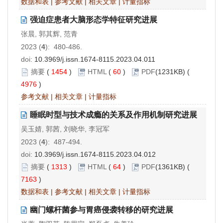
数据和表
|
参考文献
|
相关文章
|
计量指标
强迫症患者大脑形态学特征研究进展
张晨, 郭其辉, 范青
2023 (
4
): 480-486.
doi:
10.3969/j.issn.1674-8115.2023.04.011
摘要
(
1454
)
HTML
(
60
)
PDF
(1231KB) (
4976
)
参考文献
|
相关文章
|
计量指标
睡眠时型与技术成瘾的关系及作用机制研究进展
吴玉婧, 郭茜, 刘晓华, 李冠军
2023 (
4
): 487-494.
doi:
10.3969/j.issn.1674-8115.2023.04.012
摘要
(
1313
)
HTML
(
64
)
PDF
(1361KB) (
7163
)
数据和表
|
参考文献
|
相关文章
|
计量指标
幽门螺杆菌参与胃癌侵袭转移的研究进展