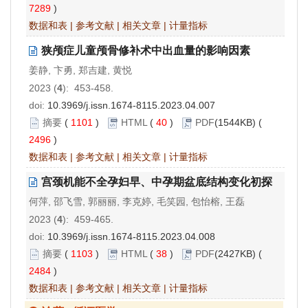
7289
)
数据和表
|
参考文献
|
相关文章
|
计量指标
狭颅症儿童颅骨修补术中出血量的影响因素
姜静, 卞勇, 郑吉建, 黄悦
2023 (
4
): 453-458.
doi:
10.3969/j.issn.1674-8115.2023.04.007
摘要
(
1101
)
HTML
(
40
)
PDF
(1544KB) (
2496
)
数据和表
|
参考文献
|
相关文章
|
计量指标
宫颈机能不全孕妇早、中孕期盆底结构变化初探
何萍, 邵飞雪, 郭丽丽, 李克婷, 毛笑园, 包怡榕, 王磊
2023 (
4
): 459-465.
doi:
10.3969/j.issn.1674-8115.2023.04.008
摘要
(
1103
)
HTML
(
38
)
PDF
(2427KB) (
2484
)
数据和表
|
参考文献
|
相关文章
|
计量指标