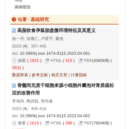
病例报告
论著 · 基础研究
高脂饮食孕鼠胎盘微环境特征及其意义
徐一丹, 张骞仁, 卢星宇, 董艳
2023 (
4
): 397-405.
doi:
10.3969/j.issn.1674-8115.2023.04.001
摘要
(
1815
)
HTML
(
415
)
PDF
(4365KB) (
3531
)
数据和表
|
参考文献
|
相关文章
|
计量指标
骨髓间充质干细胞来源小细胞外囊泡对骨质疏松
症的改善作用
李旭冉, 陶诗聪, 郭尚春
2023 (
4
): 406-416.
doi:
10.3969/j.issn.1674-8115.2023.04.002
摘要
(
1613
)
HTML
(
396
)
PDF
(7654KB) (