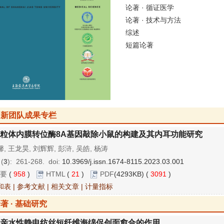
论著 · 循证医学
论著 · 技术与方法
综述
短篇论著
创新团队成果专栏
粒体内膜转位酶8A基因敲除小鼠的构建及其内耳功能研究
, 王龙昊, 刘辉辉, 彭浒, 吴皓, 杨涛
 (
3
): 261-268.
doi:
10.3969/j.issn.1674-8115.2023.03.001
要
(
958
)
HTML
(
21
)
PDF
(4293KB) (
3091
)
和表
|
参考文献
|
相关文章
|
计量指标
著 · 基础研究
亲水性静电纺丝短纤维海绵促创面愈合的作用