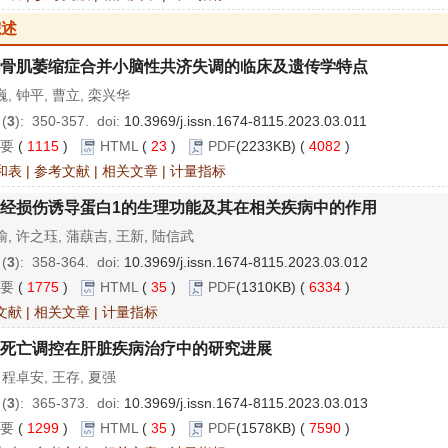
综述
骨肌萎缩症合并小脑性共济失调的临床及遗传学特点
, 钟平, 曹立, 栾兴华
 (
3
): 350-357.
doi:
10.3969/j.issn.1674-8115.2023.03.011
要
(
1115
)
HTML
(
23
)
PDF
(2233KB) (
4082
)
和表
|
参考文献
|
相关文章
|
计量指标
经损伤诱导蛋白1的生理功能及其在相关疾病中的作用
, 许之珏, 蒲蕻吉, 王新, 陆信武
 (
3
): 358-364.
doi:
10.3969/j.issn.1674-8115.2023.03.012
要
(
1775
)
HTML
(
35
)
PDF
(1310KB) (
6334
)
文献
|
相关文章
|
计量指标
死亡调控在肝脏疾病治疗中的研究进展
 程卓安, 王存, 夏强
 (
3
): 365-373.
doi:
10.3969/j.issn.1674-8115.2023.03.013
要
(
1299
)
HTML
(
35
)
PDF
(1578KB) (
7590
)