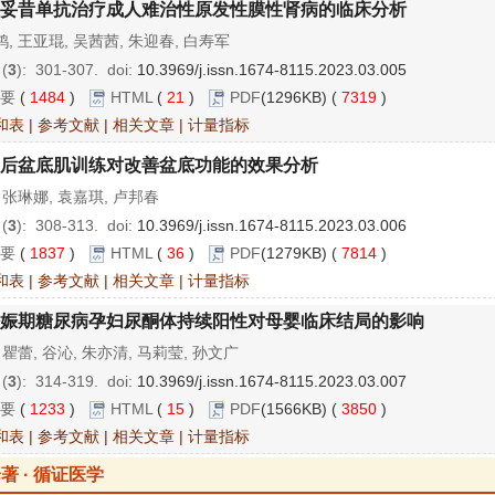
妥昔单抗治疗成人难治性原发性膜性肾病的临床分析
, 王亚琨, 吴茜茜, 朱迎春, 白寿军
 (
3
): 301-307.
doi:
10.3969/j.issn.1674-8115.2023.03.005
要
(
1484
)
HTML
(
21
)
PDF
(1296KB) (
7319
)
和表
|
参考文献
|
相关文章
|
计量指标
后盆底肌训练对改善盆底功能的效果分析
 张琳娜, 袁嘉琪, 卢邦春
 (
3
): 308-313.
doi:
10.3969/j.issn.1674-8115.2023.03.006
要
(
1837
)
HTML
(
36
)
PDF
(1279KB) (
7814
)
和表
|
参考文献
|
相关文章
|
计量指标
娠期糖尿病孕妇尿酮体持续阳性对母婴临床结局的影响
 瞿蕾, 谷沁, 朱亦清, 马莉莹, 孙文广
 (
3
): 314-319.
doi:
10.3969/j.issn.1674-8115.2023.03.007
要
(
1233
)
HTML
(
15
)
PDF
(1566KB) (
3850
)
和表
|
参考文献
|
相关文章
|
计量指标
著 · 循证医学