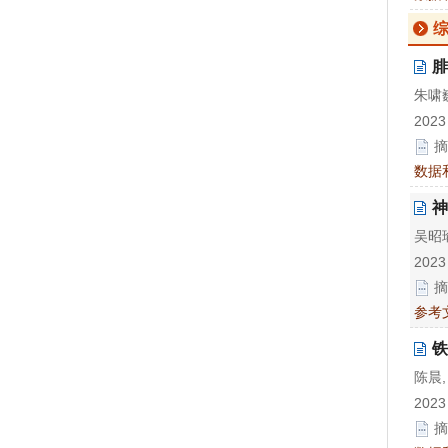
腓
朱啸巍
2023
摘
数据
神
吴昭瑜
2023
摘
参考
铁
陈晨,
2023
摘