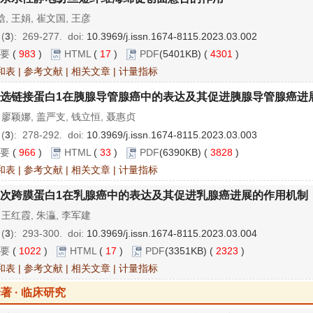
, 王娟, 崔文国, 王彦
 (
3
): 269-277.
doi:
10.3969/j.issn.1674-8115.2023.03.002
要
(
983
)
HTML
(
17
)
PDF
(5401KB) (
4301
)
和表
|
参考文献
|
相关文章
|
计量指标
选链接蛋白1在胰腺导管腺癌中的表达及其促进胰腺导管腺癌进
 廖颖娜, 盖严支, 钱立恒, 聂惠贞
 (
3
): 278-292.
doi:
10.3969/j.issn.1674-8115.2023.03.003
要
(
966
)
HTML
(
33
)
PDF
(6390KB) (
3828
)
和表
|
参考文献
|
相关文章
|
计量指标
次跨膜蛋白1在乳腺癌中的表达及其促进乳腺癌进展的作用机制
 王红霞, 朱灜, 李军建
 (
3
): 293-300.
doi:
10.3969/j.issn.1674-8115.2023.03.004
要
(
1022
)
HTML
(
17
)
PDF
(3351KB) (
2323
)
和表
|
参考文献
|
相关文章
|
计量指标
著 · 临床研究