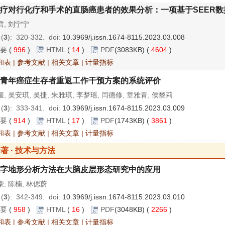
疗对行化疗和手术的直肠癌患者的效果分析：一项基于SEER
君, 刘宁宁
 (
3
): 320-332.
doi:
10.3969/j.issn.1674-8115.2023.03.008
要
(
996
)
HTML
(
14
)
PDF
(3083KB) (
4604
)
和表
|
参考文献
|
相关文章
|
计量指标
青年癌症生存者重返工作干预方案的系统评价
, 吴安琪, 吴捷, 朱雅琪, 李梦瑶, 闫德修, 章雅青, 侯黎莉
 (
3
): 333-341.
doi:
10.3969/j.issn.1674-8115.2023.03.009
要
(
914
)
HTML
(
17
)
PDF
(1743KB) (
3861
)
和表
|
参考文献
|
相关文章
|
计量指标
著 · 技术与方法
字地形分析方法在大脑皮层形态研究中的应用
, 陈楠, 林偲蔚
 (
3
): 342-349.
doi:
10.3969/j.issn.1674-8115.2023.03.010
要
(
958
)
HTML
(
16
)
PDF
(3048KB) (
2266
)
和表
|
参考文献
|
相关文章
|
计量指标