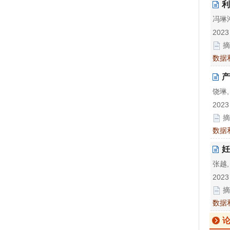
利
冯琳鸿
2023
摘
数据
产
饶琳,
2023
摘
数据
妊
张越,
2023
摘
数据
论