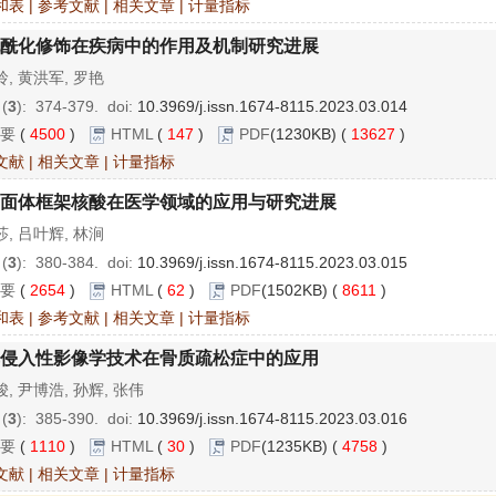
和表
|
参考文献
|
相关文章
|
计量指标
酰化修饰在疾病中的作用及机制研究进展
, 黄洪军, 罗艳
 (
3
): 374-379.
doi:
10.3969/j.issn.1674-8115.2023.03.014
要
(
4500
)
HTML
(
147
)
PDF
(1230KB) (
13627
)
文献
|
相关文章
|
计量指标
面体框架核酸在医学领域的应用与研究进展
, 吕叶辉, 林涧
 (
3
): 380-384.
doi:
10.3969/j.issn.1674-8115.2023.03.015
要
(
2654
)
HTML
(
62
)
PDF
(1502KB) (
8611
)
和表
|
参考文献
|
相关文章
|
计量指标
侵入性影像学技术在骨质疏松症中的应用
, 尹博浩, 孙辉, 张伟
 (
3
): 385-390.
doi:
10.3969/j.issn.1674-8115.2023.03.016
要
(
1110
)
HTML
(
30
)
PDF
(1235KB) (
4758
)
文献
|
相关文章
|
计量指标