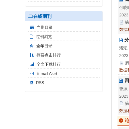
付晓晗
2023
在线期刊
摘
当期目录
数据
过刊浏览
分
全年目录
潘泓,
摘要点击排行
2023
摘
全文下载排行
数据
E-mail Alert
四
RSS
曹源,
2023
摘
数据
论