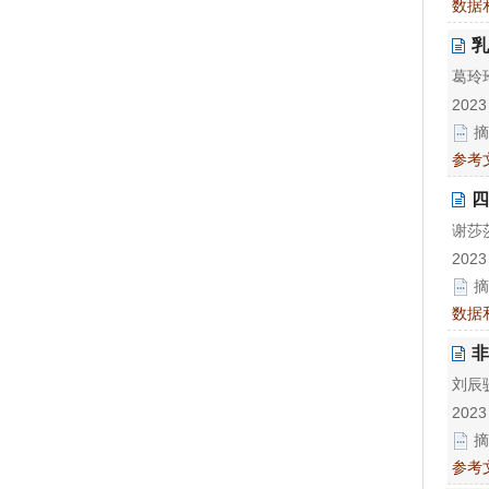
数据
乳
葛玲玲
2023
摘
参考
四
谢莎莎
2023
摘
数据
非
刘辰骏
2023
摘
参考