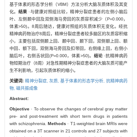
基于体素的形态学分析（VBM）方法分析大脑灰质体积及其变
化。
结果
·与健康对照组比较，精神分裂症患者的左侧小脑后
叶、左侧颞中回及双侧海马旁回的灰质容积减少（P=0.000，
体素>50)。8周后随访，健康对照组的灰质体积无变化。经抗
精神病药物治疗8周后，精神分裂症患者较多脑区的灰质容积缩
小，主要包括双侧颞上回、颞中回、颞下回，双侧额上回、额
中回、额下回，双侧海马旁回及扣带回，右侧缘上回，右侧小
脑后叶，右侧舌状回(P=0.000，体素>50)。
结论
·抗精神病药
物短期治疗（8周）对急性期精神分裂症患者的大脑灰质可能产
生不利影响，引起灰质体积的缩小。
关键词:
精神分裂症,
灰质,
基于体素的形态学分析,
抗精神病药
物,
磁共振成像
Abstract:
Objective
· To observe the changes of cerebral gray matter
pre- and post-treatment with short term drugs in patients
with schizophrenia.
Methods
· T1-weighted brain MRIs were
obtained on a 3T scanner in 21 controls and 27 subjects with