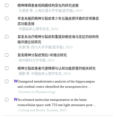
精神障碍患者视网膜结构变化的研究进展
王偲佳 等, 上海交通大学学报(医学版), 2025
早发未服药精神分裂症青少年丘脑皮质环路的异常静息
态功能连接
中国临床心理学杂志, 2024
首发未治疗精神分裂症和重度抑郁症海马亚区的结构性
磁共振比较研究
孙源 等, 四川大学学报(医学版), 2023
首发精神分裂症预后1年随访研究
徐州医科大学学报, 2025
精神分裂症患者代谢障碍与认知功能损害的相关研究
谢鹏 等, 中国临床心理学杂志, 2024
Untargeted metabolomics analysis of the hippocampus
and cerebral cortex identified the neuroprotective
mechanisms of bushen tiansui formula in an aβ25-35-
Frontiers in Pharmacology
induced rat model of alzheimer's disease
Accelerated molecular transportation in the brain
extracellular space with 755-nm light attenuates post-
stroke cognitive impairment in rats
Cyborg and Bionic Systems, 2025