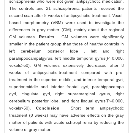
schizophrenia who were not given antipsychotic medication.
The controls and 21 schizophrenia patients received the
second scan after 8 weeks of antipsychotic treatment. Voxel-
based morphometry (VBM) were used to investigate the
differences in gray matter (GM), mainly about the regional
GM volumes.
Results
· GM volumes were significantly
smaller in the patient group than those of healthy controls in
left cerebellum posterior lobe , left and right
parahippocampalgyrus, left middle temporal gyrus(P=0.000,
voxels>50). GM volumes extensively decreased after 8
weeks of antipsychotic-treatment compared with pre-
treatment in the superior, middle, and inferior temporal gyri,
superior,middle and inferior frontal gyri, parahippocampa
gyri, cingulate gyri, right supramarginal gyrus, right
cerebellum posterior lobe, and right lingual gyrus(P=0.000,
voxels>50).
Conclusion
· Short term antipsychotic
treatment (8 weeks) may have adverse effects on the gray
matter of patients with acute schizophrenia by reducing the
volume of gray matter.