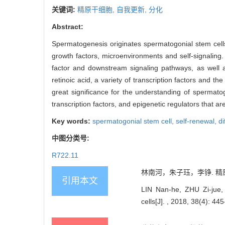
关键词:
精原干细胞,
自我更新,
分化
Abstract:
Spermatogenesis originates spermatogonial stem cells
growth factors, microenvironments and self-signaling. 
factor and downstream signaling pathways, as well as
retinoic acid, a variety of transcription factors and t
great significance for the understanding of spermato
transcription factors, and epigenetic regulators that ar
Key words:
spermatogonial stem cell,
self-renewal,
di
中图分类号:
R722.11
林南河，朱子珏，李铮. 精原干
引用本文
LIN Nan-he, ZHU Zi-jue, 
cells[J]. , 2018, 38(4): 445