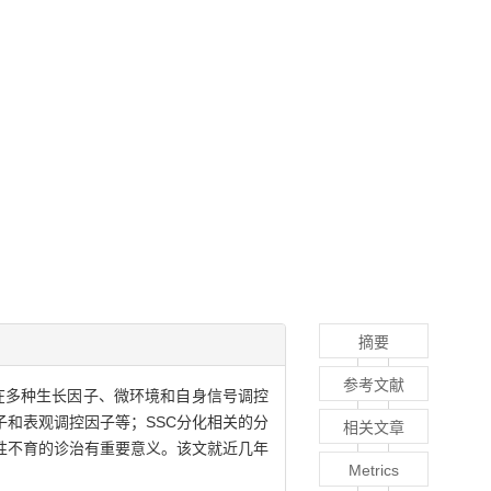
摘要
参考文献
干细胞，在多种生长因子、微环境和自身信号调控
和表观调控因子等；SSC分化相关的分
相关文章
性不育的诊治有重要意义。该文就近几年
Metrics