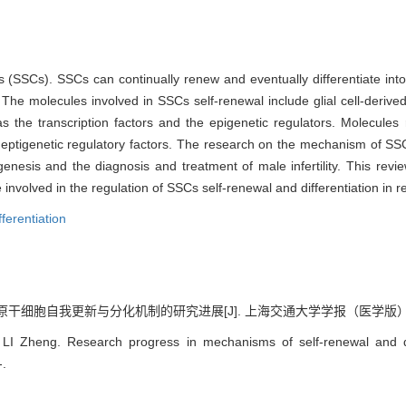
 (SSCs). SSCs can continually renew and eventually differentiate int
The molecules involved in SSCs self-renewal include glial cell-derived
 the transcription factors and the epigenetic regulators. Molecules r
he eptigenetic regulatory factors. The research on the mechanism of SSC
genesis and the diagnosis and treatment of male infertility. This re
e involved in the regulation of SSCs self-renewal and differentiation in r
fferentiation
细胞自我更新与分化机制的研究进展[J]. 上海交通大学学报（医学版）, 2018, 
LI Zheng. Research progress in mechanisms of self-renewal and di
-.