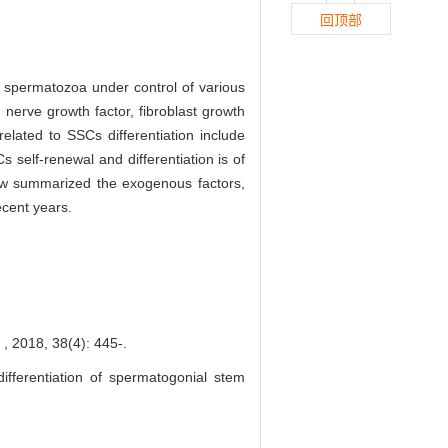
回顶部
o spermatozoa under control of various
 nerve growth factor, fibroblast growth
elated to SSCs differentiation include
s self-renewal and differentiation is of
view summarized the exogenous factors,
ecent years.
38(4): 445-.
fferentiation of spermatogonial stem