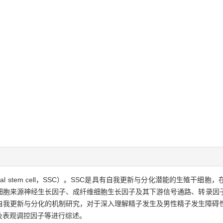
nial stem cell，SSC）。SSC是具有自我更新与分化潜能的生殖
细胞来源神经生长因子、成纤维细胞生长因子及其下游信号通路、转录因子
C自我更新与分化的机制研究，对于深入理解精子发生及男性精子发生障碍
及表观调控因子等进行综述。