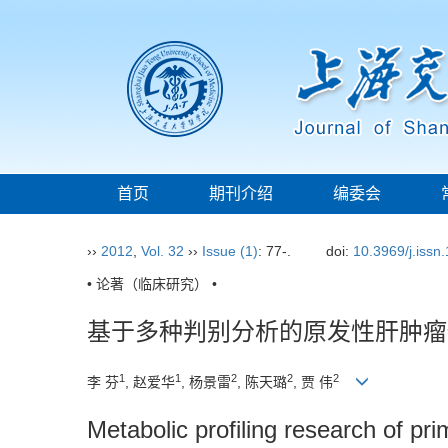
首页
期刊介绍
编委会
››
2012
,
Vol. 32
››
Issue (1)
: 77-.
doi:
10.3969/j.issn
• 论著（临床研究） •
基于多种判别分析的原发性肝肿瘤
1
1
2
2
2
李 芬
, 赵爱华
, 杨景雷
, 陈天璐
, 贾 伟
Metabolic profiling research of pri