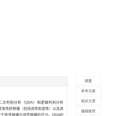
摘要
参考文献
相关文章
二次判别分析（QDA）和逻辑判别分析
和原发性肝肿瘤（包括良性和恶性）以及良
编辑推荐
于恶性肿瘤与良性肿瘤的区分。QDA的