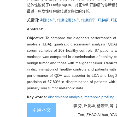
总体性能优于LDA和LogDA，对正常和肝肿瘤的诊断精
最适于原发性肝肿瘤代谢谱数据的分析。
关键词:
判别分析,
代谢轮廓分析,
代谢组学,
肝肿瘤,
肝
Abstract:
Objective
To compare the diagnosis performance of 
analysis (LDA), quadratic discriminant analysis (QDA) 
serum samples of 109 healthy controls, 87 patients w
methods was compared in discrimination of healthy con
benign tumor and those with malignant tumor.
Result
in discrimination of healthy controls and patients wit
performance of QDA was superior to LDA and LogDA, w
precision of 67.80% in discrimination of patients wi
primary liver tumor metabolic data.
Key words:
discriminant analysis,
metabolic profiling,
李 芬, 赵爱华, 杨景雷, 等.
引用本文
LI Fen, ZHAO Ai-hua, YANG 