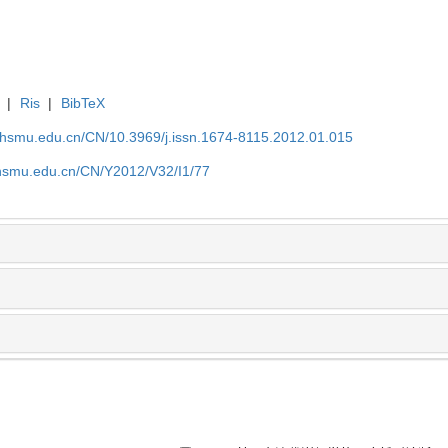
|
Ris
|
BibTeX
shsmu.edu.cn/CN/10.3969/j.issn.1674-8115.2012.01.015
shsmu.edu.cn/CN/Y2012/V32/I1/77