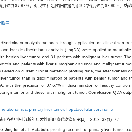
密度达到87.67％，对良性和恶性肝肿瘤的诊断精密度达到67.80％。
结
细胞癌
discriminant analysis methods through application on clinical serum
and logistic discriminant analysis (LogDA) were applied to metabolic pr
ith benign liver tumor and 31 patients with malignant liver tumor. Th
trols and patients with liver tumor(benign tumor and malignant tumor)
s
Based on current clinical metabolic profiling data, the effectiveness 
h liver tumor than in discrimination of patients with benign tumor and 
ith the precision of 87.67% in discrimination of healthy controls 
th benign tumor and those with malignant tumor.
Conclusion
QDA outp
metabonomics,
primary liver tumor,
hepatocellular carcinoma
 基于多种判别分析的原发性肝肿瘤代谢谱研究[J]. , 2012, 32(1): 77-.
Jing-lei, et al. Metabolic profiling research of primary liver tumor bas