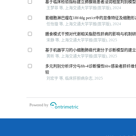
基于临床检验指标建立肺腺癌患者浸润程度判别模
王梦菲 等, 上海交通大学学报(医学版), 2024
套细胞淋巴瘤在18f-fdg pet/ct中的显像特征及细胞
任怡璇 等, 上海交通大学学报(医学版), 2024
膳食模式干预对代谢相关脂肪性肝病的影响与机制
宋静 等, 上海交通大学学报(医学版), 2025
基于机器学习的小细胞肺癌代谢分子诊断模型的建
黄昕 等, 上海交通大学学报(医学版), 2025
多元判别分析评分与fib-4诊断慢性hbv感染者肝纤
较
刘宏宇 等, 临床肝胆病杂志, 2025
Powered by