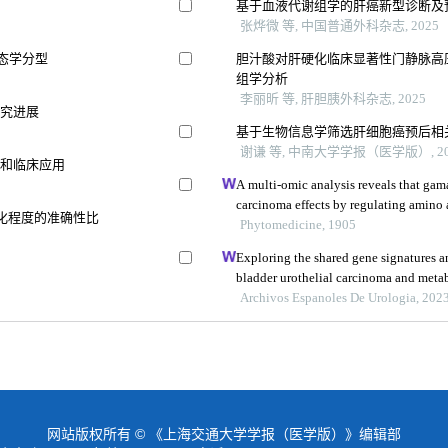
型
基于血液代谢组学的肝癌新型诊断及
张烨微 等, 中国普通外科杂志, 2025
形态学分型
胆汁酸对肝硬化临床显著性门静脉高
组学分析
李丽昕 等, 肝胆胰外科杂志, 2025
研究进展
基于生物信息学筛选肝细胞癌预后相
谢谦 等, 中南大学学报（医学版）, 20
立和临床应用
A multi-omic analysis reveals that gama
carcinoma effects by regulating amino
维化程度的准确性比
stambpl1
Phytomedicine, 1905
Exploring the shared gene signatures
bladder urothelial carcinoma and met
Archivos Espanoles De Urologia, 202
网站版权所有 © 《上海交通大学学报（医学版）》编辑部