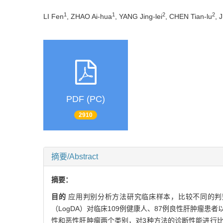
1
1
2
2
LI Fen
, ZHAO Ai-hua
, YANG Jing-lei
, CHEN Tian-lu
, 
PDF (PC)
2910
摘要/Abstract
摘要：
目的
应用判别分析方法研究临床样本，比较不同的判
（LogDA）对临床109例健康人、87例良性肝肿瘤
性和恶性肝肿瘤两个类别，对3种方法的诊断性能进行