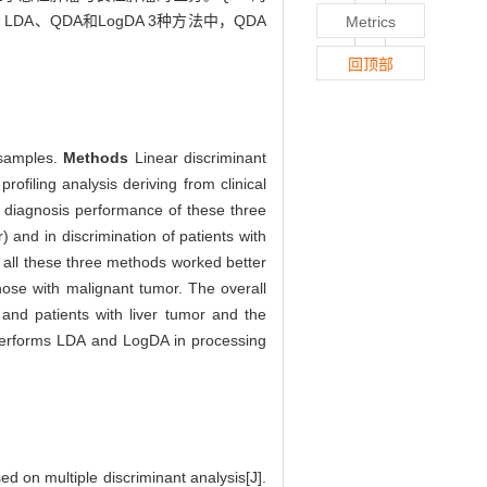
论
LDA、QDA和LogDA 3种方法中，QDA
Metrics
回顶部
 samples.
Methods
Linear discriminant
ofiling analysis deriving from clinical
e diagnosis performance of these three
 and in discrimination of patients with
of all these three methods worked better
those with malignant tumor. The overall
and patients with liver tumor and the
erforms LDA and LogDA in processing
ed on multiple discriminant analysis[J].