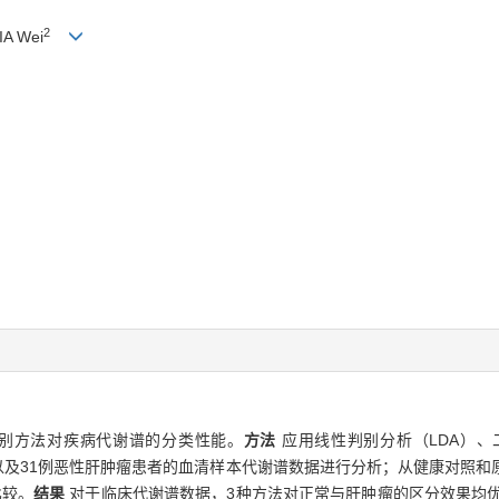
2
JIA Wei
别方法对疾病代谢谱的分类性能。
方法
应用线性判别分析（LDA）、
患者以及31例恶性肝肿瘤患者的血清样本代谢谱数据进行分析；从健康对照
比较。
结果
对于临床代谢谱数据，3种方法对正常与肝肿瘤的区分效果均优