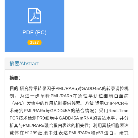
PDF (PC)
2527
摘要/Abstract
摘要：
目的
研究异常转录因子PML/RARα对GADD45A的转录调控机
制，为进一步阐释PML/RARα在急性早幼粒细胞白血病
（APL）发病中的作用机制提供线索。
方法
运用ChIP-PCR技
术研究PML/RARα与GADD45A的结合情况；采用Real-Time
PCR技术检测PR9细胞中GADD45A mRNA的表达水平，并分
析其与PML/RARα融合蛋白表达的相关性；利用真核细胞表达
载体在H1299细胞中过表达PML/RARα和p53蛋白，研究