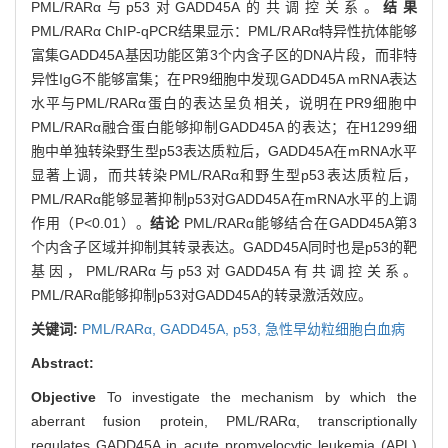
PML/RARα与p53对GADD45A的共调控关系。
结果
PML/RARα ChIP-qPCR结果显示：PML/RARα特异性抗体能够
富集GADD45A基因功能区第3个内含子区的DNA片段，而非特
异性IgG不能够富集；在PR9细胞中发现GADD45A mRNA表达
水平与PML/RARα蛋白的表达呈负相关，说明在PR9细胞中
PML/RARα融合蛋白能够抑制GADD45A 的表达；在H1299细
胞中单独转染野生型p53表达质粒后，GADD45A在mRNA水平
显著上调，而共转染PML/RARα和野生型p53表达质粒后，
PML/RARα能够显著抑制p53对GADD45A在mRNA水平的上调
作用（P<0.01）。
结论
PML/RARα能够结合在GADD45A第3
个内含子区域并抑制其转录表达。GADD45A同时也是p53的靶
基因，PML/RARα与p53对GADD45A有共调控关系。
PML/RARα能够抑制p53对GADD45A的转录激活效应。
关键词:
PML/RARα,
GADD45A,
p53,
急性早幼粒细胞白血病
Abstract:
Objective
To investigate the mechanism by which the
aberrant fusion protein, PML/RARα, transcriptionally
regulates GADD45A in acute promyelocytic leukemia (APL)