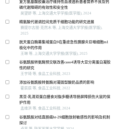
复方氨基酸胶囊治疗维持性血液透析患者营养不良及钙
磷代谢障碍的有效性和安全性
吴望舒 等, 上海交通大学学报(医学版), 2024
精氨酸代谢调控间充质干细胞功能的研究进展
赛提尔古丽·克然木 等, 上海交通大学学报(医学版),
2025
胱天蛋白酶募集域蛋白9在重症急性胰腺炎巨噬细胞m1
极化中的作用
王琳 等, 上海交通大学学报(医学版), 2025
谷氨酰胺转氨酶预交联改善caso4诱导大豆分离蛋白凝胶
性的研究
王宇琦 等, 食品工业科技, 2023
添加谷氨酰胺转氨酶对凝固型酸奶品质的影响
霍辰辰 等, 食品工业科技, 2022
黑豆-乳清双蛋白膳食对脂多糖诱导肠屏障损伤大鼠的保
护作用
孟维洪 等, 食品工业科技, 2024
谷氨酰胺对结直肠癌ht-29细胞放射敏感性的影响及机制
探讨
卢亨 等, 陆军军医大学学报, 2024