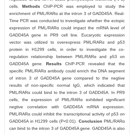
cells.
Methods
ChIP-PCR was employed to study the
enrichment of PML/RARα at the intron 3 of GADD45A. Real-
Time PCR was conducted to investigate whether the ectopic
expression of PML/RARα could impact the mRNA level of
GADD45A gene in PR9 cell line. Eucaryotic expression
vector was utilized to overexpress PML/RARα and p53
protein in H1299 cells, in order to investigate the co-
regulation relationship between PML/RARα and p53 on
GADD45A gene.
Results
ChIP-PCR revealed that the
specific PML/RARα antibody could enrich the DNA segment
of intron 3 of GADD45A gene compared to the negtive
results of non-specific normal IgG, which indicated that
PML/RARα could bind to the intron 3 of GADD45A. In PR9
cells, the expression of PML/RARα exhibited significant
negtive correlation with GADD45A mRNA expression.
PML/RARα could inhibit the transcriptional activity of p53 on
GADD45A in H1299 cells (P<0.01).
Conclusion
PML/RARα
can bind to the intron 3 of GADD45A gene. GADD45A is also