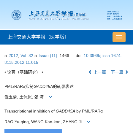
上海交通大学学报（医学版）
导
航
切
››
2012
,
Vol. 32
››
Issue (11)
: 1466-.
doi:
10.3969/j.issn.1674-
换
8115.2012.11.015
• 论著（基础研究） •
上一篇
下一篇
PML/RARα抑制
GADD45A
的转录表达
饶玉清, 王侃侃, 张 济
Transcriptional inhibition of
GADD45A
by PML/RARα
RAO Yu-qing, WANG Kan-kan, ZHANG Ji