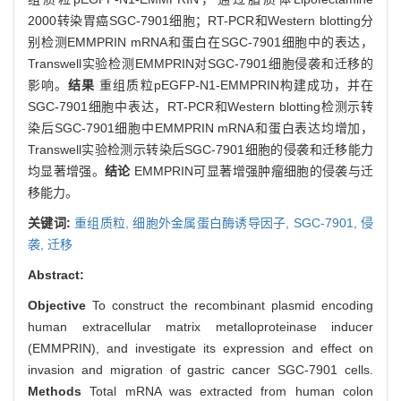
2000转染胃癌SGC-7901细胞；RT-PCR和Western blotting分
别检测EMMPRIN mRNA和蛋白在SGC-7901细胞中的表达，
Transwell实验检测EMMPRIN对SGC-7901细胞侵袭和迁移的
影响。
结果
重组质粒pEGFP-N1-EMMPRIN构建成功，并在
SGC-7901细胞中表达，RT-PCR和Western blotting检测示转
染后SGC-7901细胞中EMMPRIN mRNA和蛋白表达均增加，
Transwell实验检测示转染后SGC-7901细胞的侵袭和迁移能力
均显著增强。
结论
EMMPRIN可显著增强肿瘤细胞的侵袭与迁
移能力。
关键词:
重组质粒,
细胞外金属蛋白酶诱导因子,
SGC-7901,
侵
袭,
迁移
Abstract:
Objective
To construct the recombinant plasmid encoding
human extracellular matrix metalloproteinase inducer
(EMMPRIN), and investigate its expression and effect on
invasion and migration of gastric cancer SGC-7901 cells.
Methods
Total mRNA was extracted from human colon