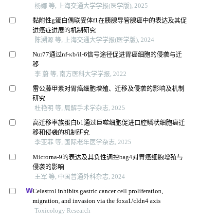
杨娜 等, 上海交通大学学报(医学版), 2025
黏附性g蛋白偶联受体f1在胰腺导管腺癌中的表达及其促
进癌症进展的机制研究
陈溯源 等, 上海交通大学学报(医学版), 2024
Nur77通过nf-κb/il-6信号途径促进胃癌细胞的侵袭与迁
移
李 蔚 等, 南方医科大学学报, 2022
雷公藤甲素对胃癌细胞增殖、迁移及侵袭的影响及机制
研究
杜艳明 等, 局解手术学杂志, 2025
高迁移率族蛋白b1通过巨噬细胞促进口腔鳞状细胞癌迁
移和侵袭的机制研究
李亚菲 等, 国际老年医学杂志, 2025
Microrna-9的表达及其负性调控bag4对胃癌细胞增殖与
侵袭的影响
王军 等, 中国普通外科杂志, 2024
Celastrol inhibits gastric cancer cell proliferation,
migration, and invasion via the foxa1/cldn4 axis
Toxicology Research