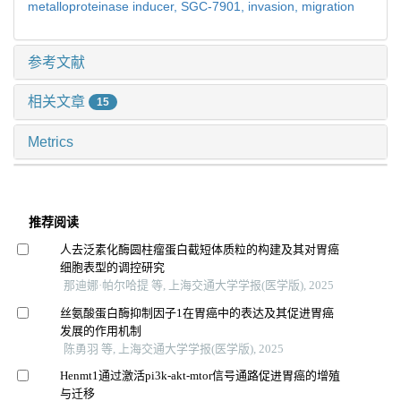
metalloproteinase inducer,
SGC-7901,
invasion,
migration
参考文献
相关文章
15
Metrics
推荐阅读
人去泛素化酶圆柱瘤蛋白截短体质粒的构建及其对胃癌
细胞表型的调控研究
那迪娜·帕尔哈提 等, 上海交通大学学报(医学版), 2025
丝氨酸蛋白酶抑制因子1在胃癌中的表达及其促进胃癌
发展的作用机制
陈勇羽 等, 上海交通大学学报(医学版), 2025
Henmt1通过激活pi3k-akt-mtor信号通路促进胃癌的增殖
与迁移