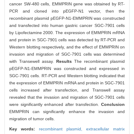
cancer SW-480 cells, EMMPRIN gene was obtained by RT-
PCR and cloned into pEGFP-N1 vector, then the
recombinant plasmid pEGFP-N1-EMMPRIN was constructed
and transfected into human gastric cancer SGC-7901 cells
by Lipofectamine 2000. The expression of EMMPRIN mRNA
and protein in SGC-7901 cells was detected by RT-PCR and
Western blotting respectively, and the effect of EMMPRIN on
invasion and migration of SGC-7901 cells was determined
with Transewell assay.
Results
The recombinant plasmid
pEGFP-N1-EMMPRIN was constructed and expressed in
SGC-7901 cells. RT-PCR and Western blotting indicated that
the expression of EMMPRIN mRNA and protein in SGC-7901
cells increased after transfection, and Transwell assay
revealed that the invasion and migration of SGC-7901 cells
were significantly enhanced after transfection.
Conclusion
EMMPRIN can significantly enhance the invasion and
migration of tumor cells.
Key words:
recombinant plasmid,
extracellular matrix