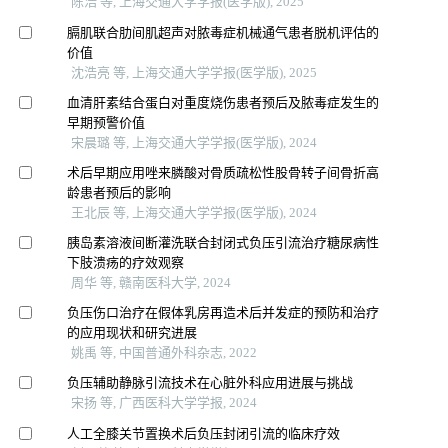
陈浩 等, 上海交通大学学报(医学版), 2025
膈肌联合肋间肌超声对脓毒症机械通气患者脱机评估的
价值
沈浩亮 等, 上海交通大学学报(医学版), 2025
血清肝素结合蛋白对重度烧伤患者预后及脓毒症发生的
早期预警价值
宋晨璐 等, 上海交通大学学报(医学版), 2024
术后早期应用唑来膦酸对骨质疏松性股骨转子间骨折高
龄患者预后的影响
王北辰 等, 上海交通大学学报(医学版), 2024
胰岛素溶液间断灌洗联合封闭式负压引流治疗糖尿病性
下肢溃疡的疗效观察
周华 等, 赣南医科大学, 2024
负压伤口治疗在假体乳房再造术后并发症的预防和治疗
的应用现状和研究进展
姚禹 等, 中国普通外科杂志, 2022
负压辅助静脉引流技术在心脏外科应用进展与挑战
宋扬 等, 广西医科大学学报, 2024
人工全膝关节置换术后负压封闭引流的临床疗效