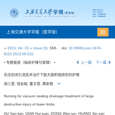
上海交通大学学报（医学版）
导
航
切
››
2013
,
Vol. 33
››
Issue (5)
: 568-.
doi:
10.3969/j.issn.1674-
换
8115.2013.05.010
• 专题报道（临床护理与管理） •
上一篇
下一篇
负压封闭引流技术治疗下肢大面积毁损伤的护理
胡三莲, 钱会娟, 董文君, 黄新艳
Nursing for vacuum sealing drainage treatment of large
destructive injury of lower limbs
HU San-lian, QIAN Hui-juan, DONG Wen-jun, HUANG Xin-yan