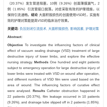
（20.37%）发生管道阻塞，10例（9.26%）创面薄膜漏气，2
例（1.85%）引流管接口脱落。对症采取有效的护理措施，以
保持引流通畅。
结论
大面积毁损伤的创面使用VSD时，实施有
效的护理对策能提高VSD的临床治疗效果。
关键词:
负压封闭引流技术,
大面积毁损伤,
影响因素,
护理对策
Abstract:
Objective
To investigate the influencing factors of clinical
effect of vacuum sealing drainage (VSD) treatment of large
destructive injury of lower limbs, and explore the effective
nursing strategy.
Methods
One hundred and eight patients
subject to emergency operation for large destructive injury of
lower limbs were treated with VSD on wound after operation,
and different numbers of VSD film were used based on the
area of wound. The influencing factors of curative effect
were analysed.
Results
Catheter obstruction happened in
22 patients (20.37%), film leakage occurred in 10 patients
(9.26%), and drainage tube slipped off in 2 patients (1.85%).