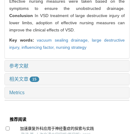
Effective nursing measures were taken based on the
symptoms to ensure the unobstructed drainage.
Conclusion
In VSD treatment of large destructive injury of
lower limbs, adoption of effective nursing measures can
improve the clinical effects of VSD.
Key words:
vacuum sealing drainage,
large destructive
injury,
influencing factor,
nursing strategy
参考文献
相关文章
15
Metrics
推荐阅读
加速康复外科应用于神经重症的探索与实践