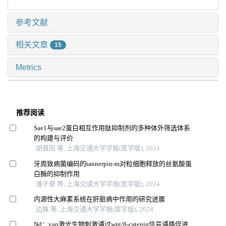
参考文献
相关文章
15
Metrics
推荐阅读
Sae1与sae2蛋白相互作用肽抑制剂的多种体外筛选体系
的构建与评价
胡晨阳 等, 上海交通大学学报(医学版), 2024
牙周致病菌编码的tannerpin-m对粒细胞释放的丝氨酸蛋
白酶的抑制作用
潘子豪 等, 上海交通大学学报(医学版), 2024
内源性大麻素系统在肝脏病中作用的研究进展
边姝 等, 上海交通大学学报(医学版), 2024
Nd：yap激光生物刺激通过wnt/β-catenin信号通路促进