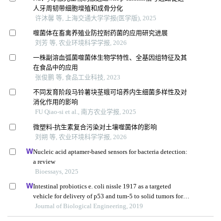
人牙周韧带细胞增殖和成骨分化
许沐馨 等, 上海交通大学学报(医学版), 2025
噬菌体在畜禽养殖业防控耐药菌的应用研究进展
刘芳 等, 农业环境科学学报, 2026
一株副溶血弧菌噬菌体生物学特性、全基因组特征及其
在食品中的应用
张俊鹏 等, 食品工业科技, 2023
不同发育阶段马铃薯块茎蛾可培养内生细菌多样性及对
消化作用的影响
FU Qiao-si et al., 南方农业学报, 2025
微塑料-抗生素复合污染对土壤噬菌体的影响
刘朔 等, 农业环境科学学报, 2026
Nucleic acid aptamer-based sensors for bacteria detection:
a review
Bioessays, 2025
Intestinal probiotics e. coli nissle 1917 as a targeted
vehicle for delivery of p53 and tum-5 to solid tumors for
cancer therapy
Journal of Biological Engineering, 2019