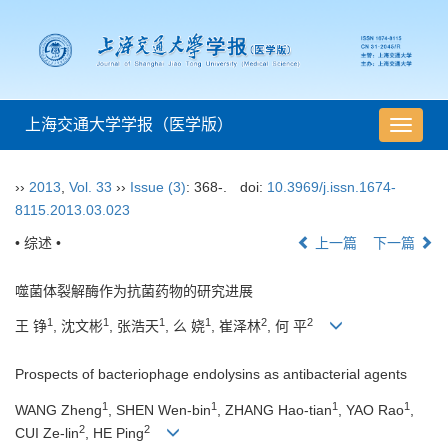
上海交通大学学报（医学版）
导
航
切
››
2013
,
Vol. 33
››
Issue (3)
: 368-.
doi:
10.3969/j.issn.1674-
换
8115.2013.03.023
• 综述 •
上一篇
下一篇
噬菌体裂解酶作为抗菌药物的研究进展
1
1
1
1
2
2
王 铮
, 沈文彬
, 张浩天
, 么 娆
, 崔泽林
, 何 平
Prospects of bacteriophage endolysins as antibacterial agents
1
1
1
1
WANG Zheng
, SHEN Wen-bin
, ZHANG Hao-tian
, YAO Rao
,
2
2
CUI Ze-lin
, HE Ping