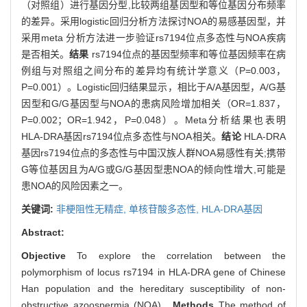
（对照组）进行基因分型,比较两组基因型和等位基因分布频率
的差异。采用logistic回归分析方法探讨NOA的易感基因型，并
采用meta 分析方法进一步验证rs7194位点多态性与NOA疾病
是否相关。
结果
rs7194位点的基因型频率和等位基因频率在病
例组与对照组之间分布的差异均有统计学意义（P=0.003，
P=0.001）。Logistic回归结果显示，相比于A/A基因型，A/G基
因型和G/G基因型与NOA的患病风险增加相关（OR=1.837，
P=0.002；OR=1.942，P=0.048）。Meta分析结果也表明
HLA-DRA基因rs7194位点多态性与NOA相关。
结论
HLA-DRA
基因rs7194位点的多态性与中国汉族人群NOA易感性有关;携带
G等位基因且为A/G或G/G基因型患NOA的倾向性增大,可能是
患NOA的风险因素之一。
关键词:
非梗阻性无精症,
单核苷酸多态性,
HLA-DRA基因
Abstract:
Objective
To explore the correlation between the
polymorphism of locus rs7194 in HLA-DRA gene of Chinese
Han population and the hereditary susceptibility of non-
obstructive azoospermia (NOA).
Methods
The method of