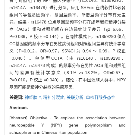
者 ( 对照组 ) 的 NPY 基因多态性（rs16148、rs1859290、
rs16147、rs16478）进行分型。应用 SHEsis 在线软件比较各
组间的等位基因频率、基因型频率、单倍型频率分布有无差
异。结果 · rs16478 位点基因型频率分布在成年起病精神分裂
症（AOS）组和对照组间存在边缘统计学差异（χ2=6.66，
P=0.036，P 校正 =0.144）。在隐性模式下，rs1859290 位点
CC基因型的频率分布在男性病例组和对照组间差异有统计学意
义（P=0.012，OR=0.97，95%CI 为 0.94 ～ 0.99，P 校正
=0.048）。单倍型CCTA（由 rs16148、rs1859290、
rs16147、rs16478 构成）的频率分布在男性 AOS 组和对照组
间的差异有统计学意义（8.1% vs 13.2%，OR=0.57，
P=0.010，P 校正 =0.040）。结论 · 在中国汉族人群中，NPY
基因可能是精神分裂症的易感基因。
关键词:
神经肽 Y,
精神分裂症,
关联分析,
单核苷酸多态性
Abstract:
[Abstract] Objective · To explore the association between
neuropeptide Y (NPY) gene polymorphism and
schizophrenia in Chinese Han population.