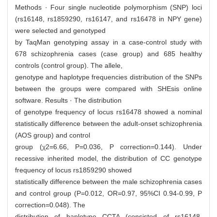
Methods · Four single nucleotide polymorphism (SNP) loci
(rs16148, rs1859290, rs16147, and rs16478 in NPY gene)
were selected and genotyped
by TaqMan genotyping assay in a case-control study with
678 schizophrenia cases (case group) and 685 healthy
controls (control group). The allele,
genotype and haplotype frequencies distribution of the SNPs
between the groups were compared with SHEsis online
software. Results · The distribution
of genotype frequency of locus rs16478 showed a nominal
statistically difference between the adult-onset schizophrenia
(AOS group) and control
group (χ2=6.66, P=0.036, P correction=0.144). Under
recessive inherited model, the distribution of CC genotype
frequency of locus rs1859290 showed
statistically difference between the male schizophrenia cases
and control group (P=0.012, OR=0.97, 95%CI 0.94-0.99, P
correction=0.048). The
distribution of haplotype CCTA (consisted of rs16148,