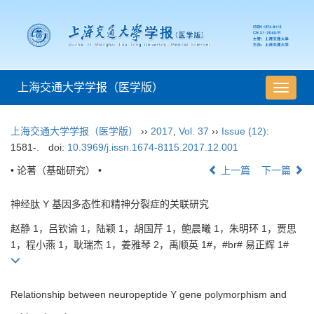
上海交通大学学报（医学版）
导
航
切
上海交通大学学报（医学版）
››
2017
,
Vol. 37
››
Issue (12)
:
换
1581-.
doi:
10.3969/j.issn.1674-8115.2017.12.001
• 论著（基础研究） •
上一篇
下一篇
神经肽 Y 基因多态性和精神分裂症的关联研究
赵静 1，吕钦谕 1，陆颖 1，胡国芹 1，鲍晨曦 1，朱明环 1，贾思
1，程小燕 1，耿瑞杰 1，姜雅琴 2，禹顺英 1#，#br# 易正辉 1#
Relationship between neuropeptide Y gene polymorphism and