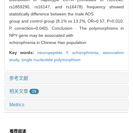
rs1859290, rs16147, and rs16478) frequency showed
statistically difference between the male AOS
group and control group (8.1% vs 13.2%, OR=0.57, P=0.010,
P correction=0.040). Conclusion · The polymorphisms in
NPY gene may be associated with
schizophrenia in Chinese Han population.
Key words:
neuropeptide Y,
schizophrenia,
association
study,
single nucleotide polymorphism
参考文献
相关文章
15
Metrics
推荐阅读