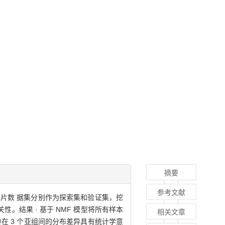
摘要
参考文献
组芯片数 据集分别作为探索集和验证集，挖
相关性。结果 · 基于 NMF 模型将所有样本
相关文章
龄在 3 个亚组间的分布差异具有统计学意