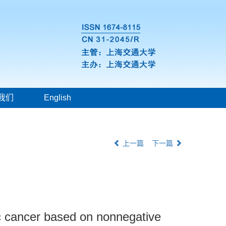
我们
English
上一篇
下一篇
ric cancer based on nonnegative