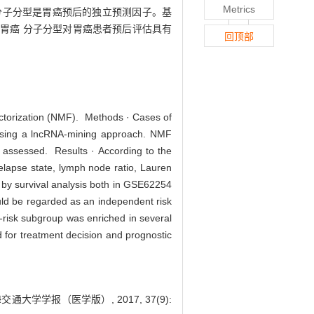
Metrics
模型的分子分型是胃癌预后的独立预测因子。基
建的胃癌 分子分型对胃癌患者预后评估具有
回顶部
factorization (NMF). Methods · Cases of
using a lncRNA-mining approach. NMF
 assessed. Results · According to the
elapse state, lymph node ratio, Lauren
e by survival analysis both in GSE62254
ld be regarded as an independent risk
-risk subgroup was enriched in several
 for treatment decision and prognostic
学学报（医学版）, 2017, 37(9):