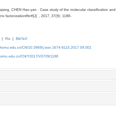
iang, CHEN Hao-yan . Case study of the molecular classification and p
x factorization#br#[J]. , 2017, 37(9): 1188-.
|
Ris
|
BibTeX
shsmu.edu.cn/CN/10.3969/j.issn.1674-8115.2017.09.001
shsmu.edu.cn/CN/Y2017/V37/I9/1188