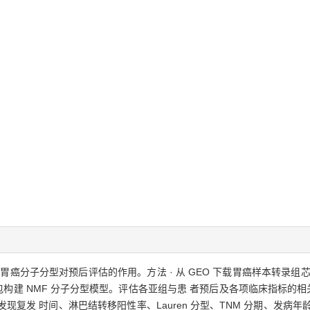
建胃癌分子分型对预后评估的作用。方法 · 从 GEO 下载胃癌样本转录
 Plus 软件包构建 NMF 分子分型模型。评估各亚组与患 者预后及各项临床指标的
现复发 时间、淋巴结转移阳性率、Lauren 分型、TNM 分期、发病年