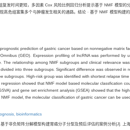
析提示高危组复发时间更短，多因素 Cox 风险比例回归分析提示基于 NMF 
发现高危组富集多个与肿瘤发生相关的通路。结论 · 基于 NMF 模型构
d prognostic prediction of gastric cancer based on nonnegative matrix 
 Omnibus (GEO). Expression profiling of lncRNA was performed by 
e. The relationship among NMF subgroups and clinical relevance was
ivided into three subgroups. Significant difference was observed in r
e subgroups. High-risk group was identified with shortest relapse tim
 regression showed that NMF model based molecular classfication cou
s (GSVA) and gene set enrichment analysis (GSEA) showed that the high
F model, the molecular classification of gastric cancer can be used
ognosis,
bioinformatics
基于非负矩阵分解模型构建胃癌分子分型及预后评估的案例分析[J]. 上海交通大