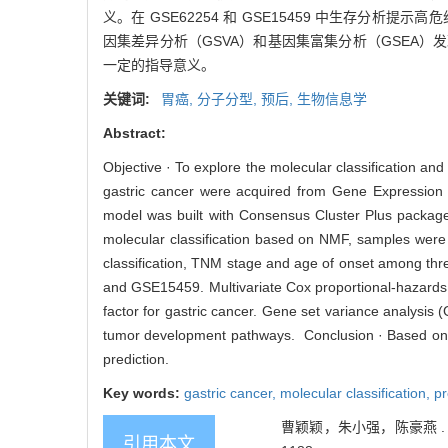
义。在 GSE62254 和 GSE15459 中生存分
因集差异分析（GSVA）和基因集富集分析（GSEA）
一定的指导意义。
关键词:
胃癌,
分子分型,
预后,
生物信息学
Abstract:
Objective · To explore the molecular classification an
gastric cancer were acquired from Gene Expression
model was built with Consensus Cluster Plus packag
molecular classification based on NMF, samples were d
classification, TNM stage and age of onset among thre
and GSE15459. Multivariate Cox proportional-hazards
factor for gastric cancer. Gene set variance analysi
tumor development pathways. Conclusion · Based on NM
prediction.
Key words:
gastric cancer,
molecular classification,
pr
曹颖颖，朱小强，陈豪燕 . 
引用本文