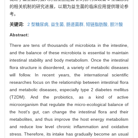
的相关机制的研究进展，以期为益生菌的临床应用提供理论参
考。
关键词:
2 型糖尿病,
益生菌,
肠道菌群,
短链脂肪酸,
胆汁酸
Abstract:
There are tens of thousands of microbiota in the intestine,
and the balance of these microbiota is essential to maintain
intestinal stability and body metabolism. Once the intestinal
flora structure is disordered, a variety of metabolic diseases
will follow. In recent years, the international scientific
researches focus on the relationship between intestinal flora
and metabolic diseases, especially type 2 diabetes mellitus
(T2DM). And the probiotics, as a kind of active
microorganism that regulate the micro-ecological balance of
the host's gut, can change the intestinal flora and their
metabolites, and thus improve the host energy metabolism
and reduce low level chronic inflammation and oxidative
stress. Therefore, its intake has gradually become an usual