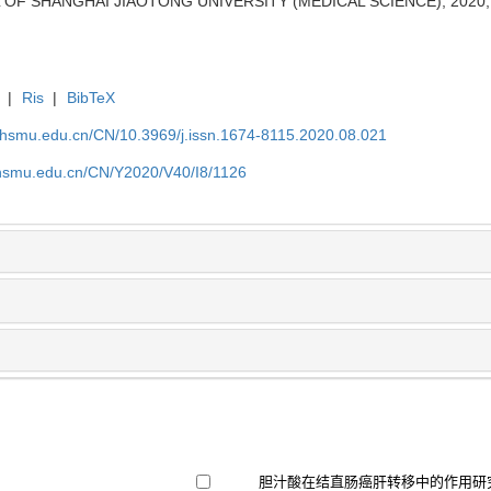
L OF SHANGHAI JIAOTONG UNIVERSITY (MEDICAL SCIENCE), 2020, 4
|
Ris
|
BibTeX
shsmu.edu.cn/CN/10.3969/j.issn.1674-8115.2020.08.021
shsmu.edu.cn/CN/Y2020/V40/I8/1126
胆汁酸在结直肠癌肝转移中的作用研