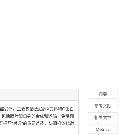
摘要
参考文献
酸受体，主要包括法尼醇X受体和G蛋白
，包括胆汁酸自身的合成和运输、免疫调
相关文章
相互“对话”的重要途径，协调机体代谢
Metrics