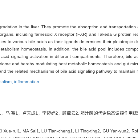
radation in the liver. They promote the absorption and transportation of 
d organs, including farnesoid X receptor (FXR) and Takeda G protein r
nities to various bile acids as their ligands determines their pleiotropic
etabolism homeostasis. In addition, the bile acid pool includes com
le acid signaling activation in different compartments. Therefore, bile 
obiome and hereby modulating host metabolic homeostasis and gut micr
on and the related mechanisms of bile acid signaling pathway to maintain
bolism,
inflammation
，马 赛1，卢天成1，李婷婷2，顾燕云2. 胆汁酸的代谢稳态调控作用综述[J]
I Xue-rui1, MA Sai1, LU Tian-cheng1, LI Ting-ting2, GU Yan-yun2. Role