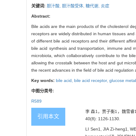
关键词:
胆汁酸,
胆汁酸受体,
糖代谢,
炎症
Abstract:
Bile acids are the main products of the cholesterol deg
receptors are widely distributed in human tissues an
of different bile acid receptors and their different affi
bile acid synthesis and transportation, immune and m
microbiota, which collaboratively contribute to the bi
allowing the crosstalk between the host and gut micr
the recent advances in the field of bile acid regulati
Key words:
bile acid,
bile acid receptor,
glucose meta
中图分类号:
R589
李 森1，贾子衡1，魏雪睿1
引用本文
40(8): 1126-1130.
LI Sen1, JIA Zi-heng1, WE