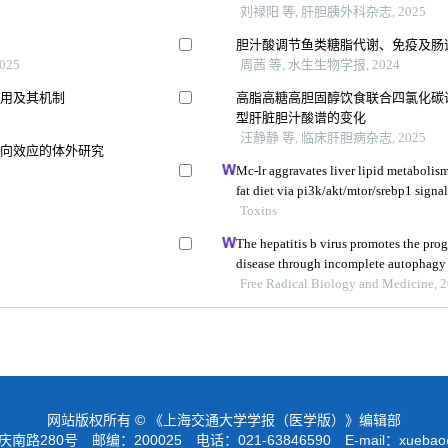
刘禄阳 等, 肝胆胰外科杂志, 2025
胆汁酸调节鱼类糖脂代谢、免疫及肠
025
周茜 等, 水生生物学报, 2024
作用及其机制
高脂高糖高胆固醇饮食联合四氯化碳
型肝脏胆汁酸谱的变化
汪静静 等, 临床肝胆病杂志, 2025
双向效应的体外研究
Mc-lr aggravates liver lipid metabolism
fat diet via pi3k/akt/mtor/srebp1 sign
Toxins
The hepatitis b virus promotes the prog
disease through incomplete autophagy
Free Radical Biology and Medicine, 
网站版权所有 © 《上海交通大学学报（医学版）》编辑部
路280号 邮编：200025 电话：021-63846590 E-mail：
xuebao