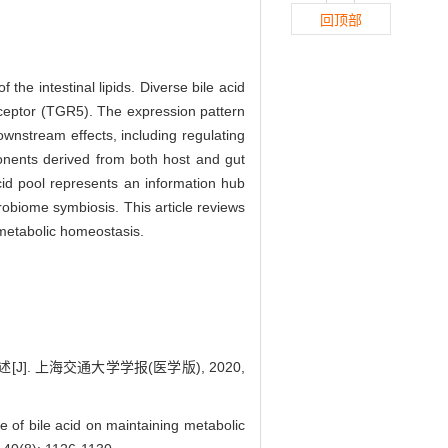
回顶部
the intestinal lipids. Diverse bile acid
eceptor (TGR5). The expression pattern
 downstream effects, including regulating
ponents derived from both host and gut
acid pool represents an information hub
obiome symbiosis. This article reviews
 metabolic homeostasis.
. 上海交通大学学报(医学版), 2020,
 of bile acid on maintaining metabolic