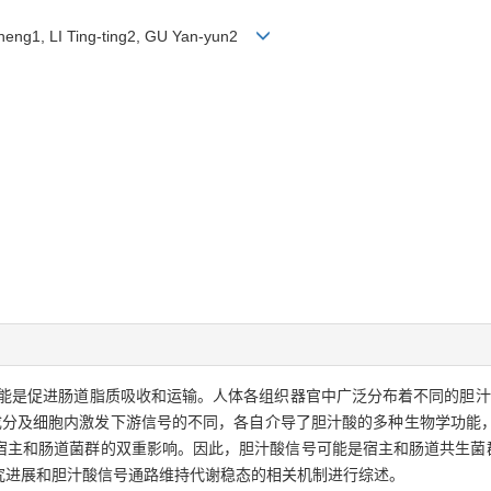
-cheng1, LI Ting-ting2, GU Yan-yun2
能是促进肠道脂质吸收和运输。人体各组织器官中广泛分布着不同的胆汁
成分及细胞内激发下游信号的不同，各自介导了胆汁酸的多种生物学功能
宿主和肠道菌群的双重影响。因此，胆汁酸信号可能是宿主和肠道共生菌群
究进展和胆汁酸信号通路维持代谢稳态的相关机制进行综述。