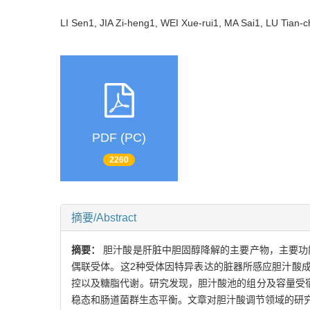
LI Sen1, JIA Zi-heng1, WEI Xue-rui1, MA Sai1, LU Tian
PDF (PC)
2260
摘要/Abstract
摘要：
胆汁酸是肝脏中胆固醇降解的主要产物，主要功
偶联受体。这2种受体因特异表达的脏器所感应胆汁酸
控以及糖脂代谢。研究发现，胆汁酸池的组分及容量受
稳态和肠道菌群生态平衡。文章对胆汁酸调节领域的研