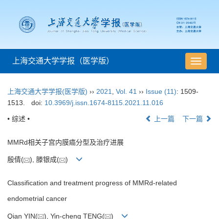
上海交通大学学报（医学版）
导
航
切
上海交通大学学报(医学版)
››
2021
,
Vol. 41
››
Issue (11)
: 1509-
换
1513.
doi:
10.3969/j.issn.1674-8115.2021.11.016
• 综述 •
上一篇
下一篇
MMRd相关子宫内膜癌分型及治疗进展
殷倩(
), 滕银成(
)
Classification and treatment progress of MMRd-related
endometrial cancer
Qian YIN(
), Yin-cheng TENG(
)