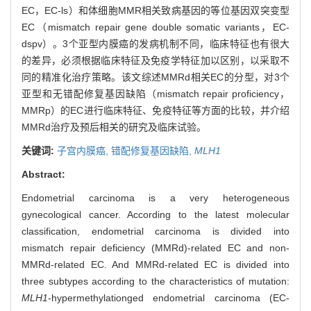
EC，EC-ls）和体细胞MMR相关致病基因的等位基因双突变型
EC（mismatch repair gene double somatic variants，EC-
dspv）。3个亚型内膜癌的发病机制不同，临床特征也有很大
的差异，必须根据临床特征及免疫学特征加以区别，以采取不
同的精准化治疗策略。该文综述MMRd相关EC的分型，对3个
亚型和无错配修复基因缺陷（mismatch repair proficiency，
MMRp）的EC进行临床特征、免疫特征等方面的比较，并介绍
MMRd治疗及预后相关的研究及临床试验。
关键词:
子宫内膜癌,
错配修复基因缺陷,
MLH1
Abstract:
Endometrial carcinoma is a very heterogeneous
gynecological cancer. According to the latest molecular
classification, endometrial carcinoma is divided into
mismatch repair deficiency (MMRd)-related EC and non-
MMRd-related EC. And MMRd-related EC is divided into
three subtypes according to the characteristics of mutation:
MLH1
-hypermethylationged endometrial carcinoma (EC-