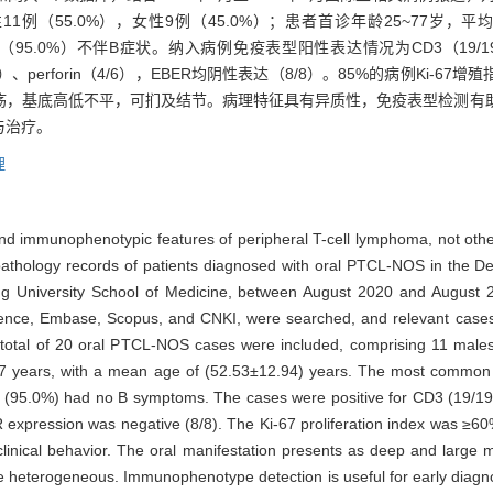
1例（55.0%），女性9例（45.0%）；患者首诊年龄25~77岁，平均（
例（95.0%）不伴B症状。纳入病例免疫表型阳性表达情况为CD3（19/19）
13）、perforin（4/6），EBER均阴性表达（8/8）。85%的病例Ki-67
疡，基底高低不平，可扪及结节。病理特征具有异质性，免疫表型检测有
与治疗。
理
 and immunophenotypic features of peripheral T-cell lymphoma, not oth
pathology records of patients diagnosed with oral PTCL-NOS in the D
ng University School of Medicine, between August 2020 and August 2
ence, Embase, Scopus, and CNKI, were searched, and relevant cases 
total of 20 oral PTCL-NOS cases were included, comprising 11 male
o 77 years, with a mean age of (52.53±12.94) years. The most common
(95.0%) had no B symptoms. The cases were positive for CD3 (19/19)
ER expression was negative (8/8). The Ki-67 proliferation index was ≥6
inical behavior. The oral manifestation presents as deep and large 
 heterogeneous. Immunophenotype detection is useful for early diagnosis 