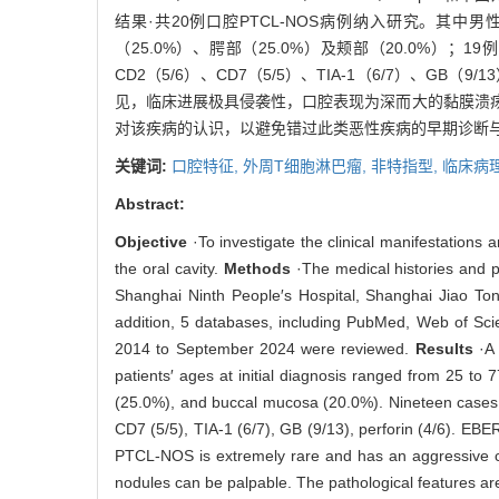
结果·共20例口腔PTCL-NOS病例纳入研究。其中男性1
（25.0%）、腭部（25.0%）及颊部（20.0%）；19
CD2（5/6）、CD7（5/5）、TIA-1（6/7）、GB（9/
见，临床进展极具侵袭性，口腔表现为深而大的黏膜溃
对该疾病的认识，以避免错过此类恶性疾病的早期诊断
关键词:
口腔特征,
外周T细胞淋巴瘤,
非特指型,
临床病
Abstract:
Objective
·To investigate the clinical manifestations
the oral cavity.
Methods
·The medical histories and 
Shanghai Ninth People′s Hospital, Shanghai Jiao To
addition, 5 databases, including PubMed, Web of Sci
2014 to September 2024 were reviewed.
Results
·A 
patients′ ages at initial diagnosis ranged from 25 t
(25.0%), and buccal mucosa (20.0%). Nineteen cases 
CD7 (5/5), TIA-1 (6/7), GB (9/13), perforin (4/6). EB
PTCL-NOS is extremely rare and has an aggressive cl
nodules can be palpable. The pathological features are