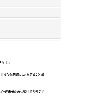
断中的作用
性皮肤淋巴瘤(2024年第1版)》解
s 水平与口腔癌患者临床病理特征及预后的