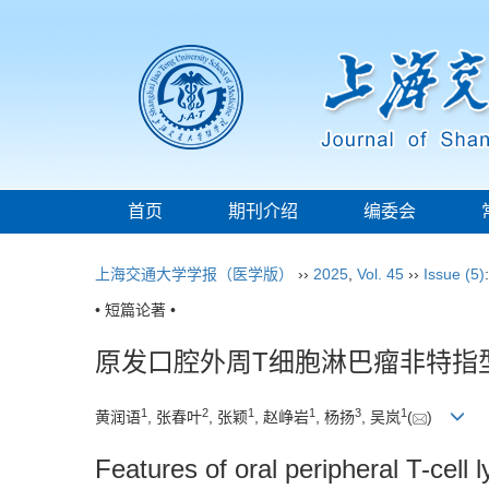
首页
期刊介绍
编委会
上海交通大学学报（医学版）
››
2025
,
Vol. 45
››
Issue (5)
• 短篇论著 •
原发口腔外周T细胞淋巴瘤非特指
1
2
1
1
3
1
黄润语
, 张春叶
, 张颖
, 赵峥岩
, 杨扬
, 吴岚
(
)
Features of oral peripheral T-cell