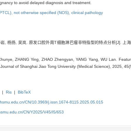
ignancy to avoid delayed diagnosis and treatment.
(PTCL),
not otherwise specified (NOS),
clinical pathology
峥岩, 杨扬, 吴岚. 原发口腔外周T细胞淋巴瘤非特指型的特点分析[J]. 上海交通
nye, ZHANG Ying, ZHAO Zhengyan, YANG Yang, WU Lan. Features o
. Journal of Shanghai Jiao Tong University (Medical Science), 2025, 45(
|
Ris
|
BibTeX
shsmu.edu.cn/CN/10.3969/j.issn.1674-8115.2025.05.015
shsmu.edu.cn/CN/Y2025/V45/I5/653