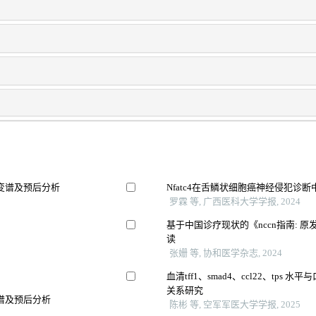
变谱及预后分析
Nfatc4在舌鳞状细胞癌神经侵犯诊
罗霖 等, 广西医科大学学报, 2024
基于中国诊疗现状的《nccn指南: 原发
读
张姗 等, 协和医学杂志, 2024
血清tff1、smad4、ccl22、tp
关系研究
谱及预后分析
陈彬 等, 空军军医大学学报, 2025