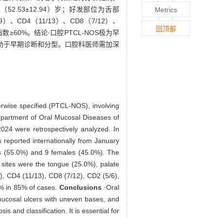
52.53±12.94）岁；好发部位为舌部
Metrics
、CD4（11/13）、CD8（7/12）、
回顶部
增殖指数≥60%。结论·口腔PTCL-NOS极为罕
助于早期诊断和分型。口腔科医师需加深
erwise specified (PTCL-NOS), involving
epartment of Oral Mucosal Diseases of
024 were retrospectively analyzed. In
reported internationally from January
s (55.0%) and 9 females (45.0%). The
 sites were the tongue (25.0%), palate
, CD4 (11/13), CD8 (7/12), CD2 (5/6),
0% in 85% of cases.
Conclusions
·Oral
mucosal ulcers with uneven bases, and
and classification. It is essential for