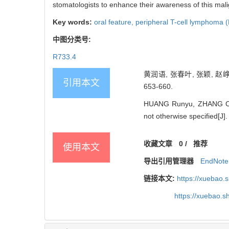
stomatologists to enhance their awareness of this mal
Key words:
oral feature,
peripheral T-cell lymphoma 
中图分类号:
R733.4
黄润语, 张春叶, 张颖, 赵
引用本文
653-660.
HUANG Runyu, ZHANG Chu
not otherwise specified[J]
收藏文章
0
/
推荐
使用本文
导出引用管理器
EndNote
链接本文:
https://xuebao.
https://xuebao.