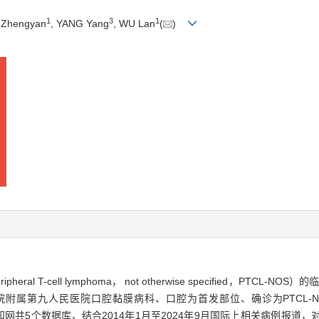
1
3
1
 Zhengyan
, YANG Yang
, WU Lan
(
)
 T-cell lymphoma， not otherwise specified，PTC
医学院附属第九人民医院口腔黏膜病科、口腔为首发部位、确诊为PTCL
copus和中国知网共5个数据库，结合2014年1月至2024年9月国际上相关病