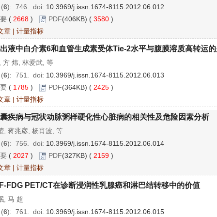
 (
6
): 746.
doi:
10.3969/j.issn.1674-8115.2012.06.012
要
(
2668
)
PDF
(406KB) (
3580
)
文章
|
计量指标
出液中白介素6和血管生成素受体Tie-2水平与腹膜溶质高转运
, 方 炜, 林爱武, 等
 (
6
): 751.
doi:
10.3969/j.issn.1674-8115.2012.06.013
要
(
1785
)
PDF
(364KB) (
2425
)
文章
|
计量指标
囊疾病与冠状动脉粥样硬化性心脏病的相关性及危险因素分析
, 蒋兆彦, 杨肖波, 等
 (
6
): 756.
doi:
10.3969/j.issn.1674-8115.2012.06.014
要
(
2027
)
PDF
(327KB) (
2159
)
文章
|
计量指标
F-FDG PET/CT在诊断浸润性乳腺癌和淋巴结转移中的价值
, 马 超
 (
6
): 761.
doi:
10.3969/j.issn.1674-8115.2012.06.015