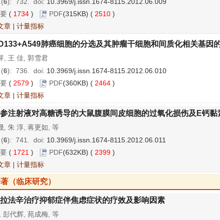
 (
6
): 732.
doi:
10.3969/j.issn.1674-8115.2012.06.009
要
(
1734
)
PDF
(315KB) (
2510
)
文章
|
计量指标
D133+A549肺癌细胞的分选及其肿瘤干细胞和间质化相关基因
, 王 佳, 郭雪君
 (
6
): 736.
doi:
10.3969/j.issn.1674-8115.2012.06.010
要
(
2579
)
PDF
(360KB) (
2464
)
文章
|
计量指标
参注射液对高糖诱导的大鼠腹膜间皮细胞的过氧化损伤及E钙黏
, 朱 淳, 蒋更如, 等
 (
6
): 741.
doi:
10.3969/j.issn.1674-8115.2012.06.011
要
(
1721
)
PDF
(632KB) (
2399
)
文章
|
计量指标
论著（临床研究）
拉法辛治疗抑郁症伴焦虑症状的疗效及影响因素
, 彭代辉, 苑成梅, 等