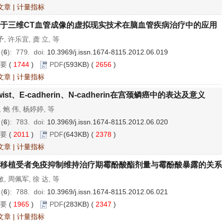
文章
|
计量指标
于三维CT血管成像的虚拟现实技术在脑血管疾病治疗中的应用
, 许乐宜, 龚 立, 等
 (
6
): 779.
doi:
10.3969/j.issn.1674-8115.2012.06.019
要
(
1744
)
PDF
(593KB) (
2656
)
文章
|
计量指标
wist、E-cadherin、N-cadherin在宫颈鳞癌中的表达及意义
, 鲍 伟, 杨婷婷, 等
 (
6
): 783.
doi:
10.3969/j.issn.1674-8115.2012.06.020
要
(
2011
)
PDF
(643KB) (
2378
)
文章
|
计量指标
移植受者免疫抑制维持治疗期霉酚酸酯剂量与霉酚酸暴露的关系
, 周佩军, 徐 达, 等
 (
6
): 788.
doi:
10.3969/j.issn.1674-8115.2012.06.021
要
(
1965
)
PDF
(283KB) (
2347
)
文章
|
计量指标