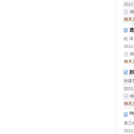
2012
摘
相关
透
杭 瑛
2012
摘
相关
胆
孙露萤
2012
摘
相关
18
唐立岷
2012