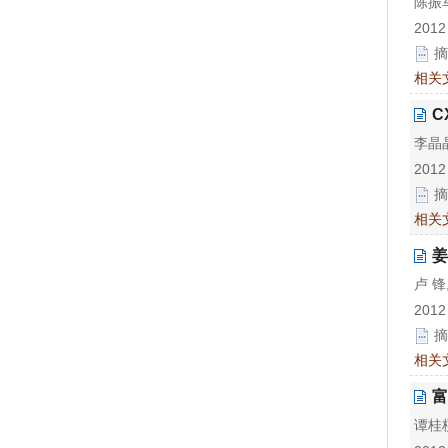
陈振军
2012
摘
相关
C
李晶晶
2012
摘
相关
姜
卢 锋
2012
摘
相关
富
谭桂