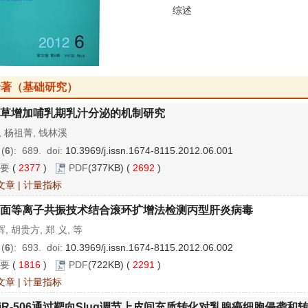
综述
论著（基础研究）
草增加哺乳期乳汁分泌的机制研究
, 杨祖菁, 钱林溪
 (
6
): 689.
doi:
10.3969/j.issn.1674-8115.2012.06.001
要
(
2377
)
PDF
(377KB) (
2692
)
文章
|
计量指标
面等离子共振技术结合滚环扩增法检测丙型肝炎病毒
, 胡贵方, 郑 义, 等
 (
6
): 693.
doi:
10.3969/j.issn.1674-8115.2012.06.002
要
(
1816
)
PDF
(722KB) (
2291
)
文章
|
计量指标
iR-506通过靶向Slug调节上皮间充质转化对乳腺癌细胞侵袭和