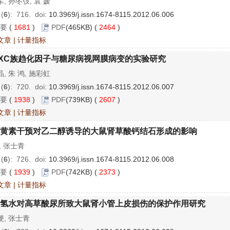
, 孙冬弢, 袁 媛
 (
6
): 716.
doi:
10.3969/j.issn.1674-8115.2012.06.006
要
(
1681
)
PDF
(465KB) (
2464
)
文章
|
计量指标
XC族趋化因子与糖尿病视网膜病变的实验研究
, 朱 鸿, 施彩虹
 (
6
): 720.
doi:
10.3969/j.issn.1674-8115.2012.06.007
要
(
1938
)
PDF
(739KB) (
2607
)
文章
|
计量指标
黄素干预对乙二醇诱导的大鼠肾草酸钙结石形成的影响
, 张士青
 (
6
): 726.
doi:
10.3969/j.issn.1674-8115.2012.06.008
要
(
1939
)
PDF
(742KB) (
2373
)
文章
|
计量指标
氢水对高草酸尿所致大鼠肾小管上皮损伤的保护作用研究
梗, 张士青