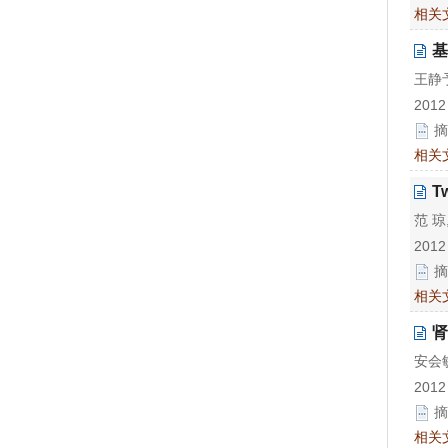
相关
基
王静予
2012
摘
相关
T
范 琼
2012
摘
相关
肾
安会敏
2012
摘
相关