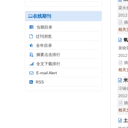
梁永俊
2012
在线期刊
摘
当期目录
相关
过刊浏览
氧
全年目录
黄晓菁
摘要点击排行
2012
摘
全文下载排行
相关
E-mail Alert
米
RSS
汪锡金
2012
摘
相关
土