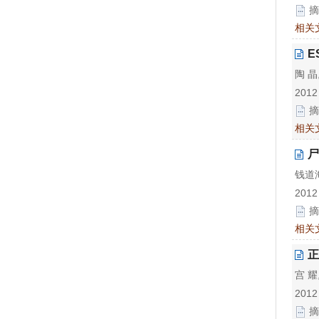
摘
相关
E
陶 晶
2012
摘
相关
尸
钱道海
2012
摘
相关
正
宫 耀
2012
摘