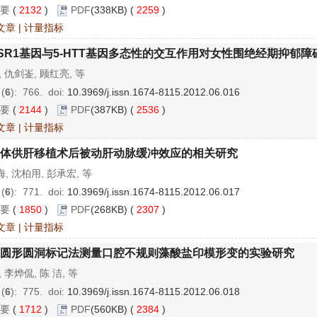
要
(
2132
)
PDF
(338KB) (
2259
)
文章
|
计量指标
SR1基因与5-HTT基因多态性的交互作用对女性围绝经期抑郁障
, 仇剑崟, 顾红亮, 等
 (
6
): 766.
doi:
10.3969/j.issn.1674-8115.2012.06.016
要
(
2144
)
PDF
(387KB) (
2536
)
文章
|
计量指标
体供肝移植术后被动肝动脉缓冲效应的相关研究
, 沈柏用, 彭承宏, 等
 (
6
): 771.
doi:
10.3969/j.issn.1674-8115.2012.06.017
要
(
1850
)
PDF
(268KB) (
2307
)
文章
|
计量指标
圆形圆洞标记法测量口腔不规则藻酸盐印模形变的实验研究
, 李烨侃, 陈 洁, 等
 (
6
): 775.
doi:
10.3969/j.issn.1674-8115.2012.06.018
要
(
1712
)
PDF
(560KB) (
2384
)