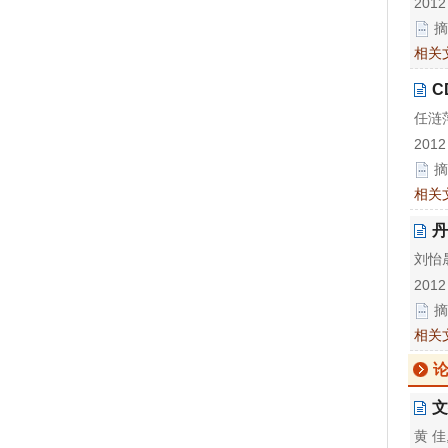
2012
摘
相关
C
任涟萍
2012
摘
相关
丹
刘怡晟
2012
摘
相关
文
黄 佳