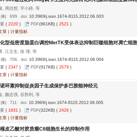
, 周佽想, 宇小婷, 等
 (
6
): 699.
doi:
10.3969/j.issn.1674-8115.2012.06.003
要
(
2220
)
PDF
(861KB) (
2521
)
文章
|
计量指标
化型低密度脂蛋白调控MerTK受体表达抑制巨噬细胞对凋亡细
, 江立生, 徐 瑾, 等
 (
6
): 706.
doi:
10.3969/j.issn.1674-8115.2012.06.004
要
(
2347
)
PDF
(917KB) (
2579
)
文章
|
计量指标
诺环素抑制促炎因子生成保护多巴胺能神经元
, 颜志强, 谷胜利, 等
 (
6
): 711.
doi:
10.3969/j.issn.1674-8115.2012.06.005
要
(
1831
)
PDF
(322KB) (
2426
)
文章
|
计量指标
槿皮乙酸对胶质瘤C6细胞生长的抑制作用