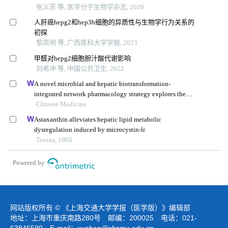
张义芳 等, 医学分子生物学杂志, 2026
人肝癌hepg2和hep3b细胞的异质性与生物学行为关系的
初探
黎凤明 等, 广西医科大学学报, 2023
甲醛对hepg2细胞胆汁酸代谢影响
刘希冲 等, 中国公共卫生, 2022
A novel microbial and hepatic biotransformation-
integrated network pharmacology strategy explores the
therapeutic mechanisms of bioactive herbal products in
Chinese Medicine
neurological diseases: the effects of astragaloside iv on
Astaxanthin alleviates hepatic lipid metabolic
intracerebral hemorrhage as an example
dysregulation induced by microcystin-lr
Toxins, 1905
Powered by
网站版权所有 © 《上海交通大学学报（医学版）》编辑部
地址：上海市重庆南路280号 邮编：200025 电话：021-