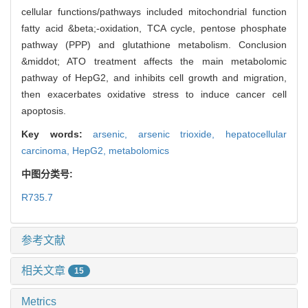
cellular functions/pathways included mitochondrial function
fatty acid &beta;-oxidation, TCA cycle, pentose phosphate
pathway (PPP) and glutathione metabolism. Conclusion
&middot; ATO treatment affects the main metabolomic
pathway of HepG2, and inhibits cell growth and migration,
then exacerbates oxidative stress to induce cancer cell
apoptosis.
Key words:
arsenic,
arsenic trioxide,
hepatocellular
carcinoma,
HepG2,
metabolomics
中图分类号:
R735.7
参考文献
相关文章
15
Metrics