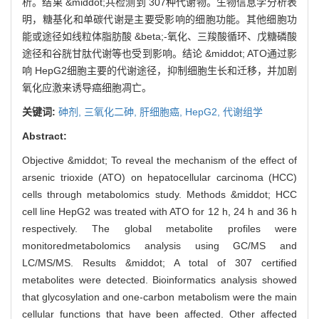
析。结果 &middot;共检测到 307种代谢物。生物信息学分析表
明，糖基化和单碳代谢是主要受影响的细胞功能。其他细胞功
能或途径如线粒体脂肪酸 &beta;-氧化、三羧酸循环、戊糖磷酸
途径和谷胱甘肽代谢等也受到影响。结论 &middot; ATO通过影
响 HepG2细胞主要的代谢途径，抑制细胞生长和迁移，并加剧
氧化应激来诱导癌细胞凋亡。
关键词:
砷剂,
三氧化二砷,
肝细胞癌,
HepG2,
代谢组学
Abstract:
Objective &middot; To reveal the mechanism of the effect of
arsenic trioxide (ATO) on hepatocellular carcinoma (HCC)
cells through metabolomics study. Methods &middot; HCC
cell line HepG2 was treated with ATO for 12 h, 24 h and 36 h
respectively. The global metabolite profiles were
monitoredmetabolomics analysis using GC/MS and
LC/MS/MS. Results &middot; A total of 307 certified
metabolites were detected. Bioinformatics analysis showed
that glycosylation and one-carbon metabolism were the main
cellular functions that have been affected. Other affected