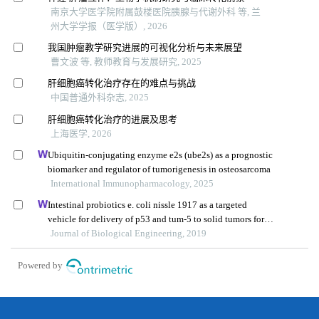
南京大学医学院附属鼓楼医院胰腺与代谢外科 等, 兰
州大学学报（医学版）, 2026
我国肿瘤教学研究进展的可视化分析与未来展望
曹文波 等, 教师教育与发展研究, 2025
肝细胞癌转化治疗存在的难点与挑战
中国普通外科杂志, 2025
肝细胞癌转化治疗的进展及思考
上海医学, 2026
Ubiquitin-conjugating enzyme e2s (ube2s) as a prognostic
biomarker and regulator of tumorigenesis in osteosarcoma
International Immunopharmacology, 2025
Intestinal probiotics e. coli nissle 1917 as a targeted
vehicle for delivery of p53 and tum-5 to solid tumors for
cancer therapy
Journal of Biological Engineering, 2019
Powered by