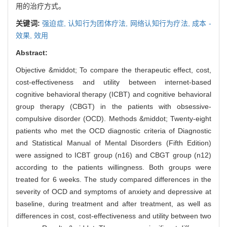
用的治疗方式。
关键词:
强迫症,
认知行为团体疗法,
网络认知行为疗法,
成本 -
效果,
效用
Abstract:
Objective &middot; To compare the therapeutic effect, cost,
cost-effectiveness and utility between internet-based
cognitive behavioral therapy (ICBT) and cognitive behavioral
group therapy (CBGT) in the patients with obsessive-
compulsive disorder (OCD). Methods &middot; Twenty-eight
patients who met the OCD diagnostic criteria of Diagnostic
and Statistical Manual of Mental Disorders (Fifth Edition)
were assigned to ICBT group (n16) and CBGT group (n12)
according to the patients willingness. Both groups were
treated for 6 weeks. The study compared differences in the
severity of OCD and symptoms of anxiety and depressive at
baseline, during treatment and after treatment, as well as
differences in cost, cost-effectiveness and utility between two