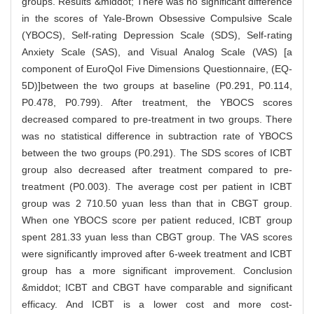
groups. Results &middot; There was no significant difference
in the scores of Yale-Brown Obsessive Compulsive Scale
(YBOCS), Self-rating Depression Scale (SDS), Self-rating
Anxiety Scale (SAS), and Visual Analog Scale (VAS) [a
component of EuroQol Five Dimensions Questionnaire, (EQ-
5D)]between the two groups at baseline (P0.291, P0.114,
P0.478, P0.799). After treatment, the YBOCS scores
decreased compared to pre-treatment in two groups. There
was no statistical difference in subtraction rate of YBOCS
between the two groups (P0.291). The SDS scores of ICBT
group also decreased after treatment compared to pre-
treatment (P0.003). The average cost per patient in ICBT
group was 2 710.50 yuan less than that in CBGT group.
When one YBOCS score per patient reduced, ICBT group
spent 281.33 yuan less than CBGT group. The VAS scores
were significantly improved after 6-week treatment and ICBT
group has a more significant improvement. Conclusion
&middot; ICBT and CBGT have comparable and significant
efficacy. And ICBT is a lower cost and more cost-