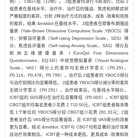
例）、 CBGT组（12例）。 2组患者均进行 6周治疗。比较 2
组患者在基线水平、治疗中、治疗后的强迫、焦虑和抑郁症状
严重程度的差异，分析 2种治疗方式的成本、成本 -效果和效用
的差异。结果 &middot;在基线水平， 2组患者在耶鲁布朗强迫
量表（Yale-Brown Obsessive Compulsive Scale ,YBOCS）得
分、抑郁自评量表（Self-rating Depression Scale，SDS）得
分、焦虑自评量表（Self-rating Anxiety Scale，SAS）得分及
欧洲五维健康量表（EuroQol Five Dimensions
Questionnaire，EQ-5D）中视觉模拟量表（Visual Analogue
Scale，VAS）得分上的差异均无统计学意义（P0.291，
P0.114，P0.478，P0.799）。治疗后 2组患者的 YBOCS得分
与治疗前相比均显著降低， 2组患者 YBOCS得分减分率的差异
无统计学意义（P0.291）。治疗结束后，与基线水平相比，
ICBT组的 SDS得分在治疗后显著降低（P0.003）。ICBT组较
CBGT组平均每名患者少花费 2 710.50元，ICBT组患者每多降
低 1个单位的 YBOCS得分较 CBGT组少花费 281.33元；2组
患者治疗后 VAS得分均显著提高，且 ICBT组 VAS得分的改善
更为显著。结论 &middot; ICBT与 CBGT均有显著的治疗效果
且治疗效果相当。 ICBT是一种成本更低、更具成本 -效果和效