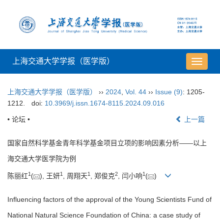
上海交通大学学报（医学版）
导
航
切
上海交通大学学报（医学版）
››
2024
,
Vol. 44
››
Issue (9)
: 1205-
换
1212.
doi:
10.3969/j.issn.1674-8115.2024.09.016
• 论坛 •
上一篇
国家自然科学基金青年科学基金项目立项的影响因素分析——以上
海交通大学医学院为例
1
1
1
2
1
陈丽红
(
), 王妍
, 周翔天
, 郑俊克
, 闫小响
(
)
Influencing factors of the approval of the Young Scientists Fund of
National Natural Science Foundation of China: a case study of