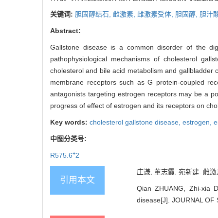
关键词:
胆固醇结石,
雌激素,
雌激素受体,
胆固醇,
胆汁
Abstract:
Gallstone disease is a common disorder of the dige
pathophysiological mechanisms of cholesterol gallst
cholesterol and bile acid metabolism and gallbladder 
membrane receptors such as G protein-coupled recept
antagonists targeting estrogen receptors may be a pote
progress of effect of estrogen and its receptors on cho
Key words:
cholesterol gallstone disease,
estrogen,
e
中图分类号:
+
R575.6
2
庄谦, 董志霞, 宛新建. 雌激
引用本文
Qian ZHUANG, Zhi-xia DO
disease[J]. JOURNAL OF