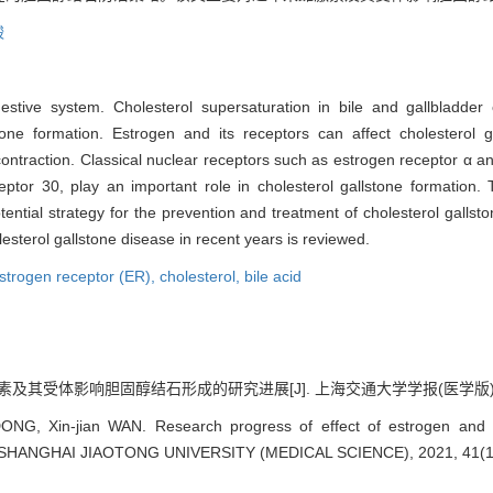
酸
stive system. Cholesterol supersaturation in bile and gallbladder 
one formation. Estrogen and its receptors can affect cholesterol g
contraction. Classical nuclear receptors such as estrogen receptor α a
or 30, play an important role in cholesterol gallstone formation. 
ntial strategy for the prevention and treatment of cholesterol gallsto
lesterol gallstone disease in recent years is reviewed.
strogen receptor (ER),
cholesterol,
bile acid
素及其受体影响胆固醇结石形成的研究进展[J]. 上海交通大学学报(医学版), 2021, 
NG, Xin-jian WAN. Research progress of effect of estrogen and it
 SHANGHAI JIAOTONG UNIVERSITY (MEDICAL SCIENCE), 2021, 41(10