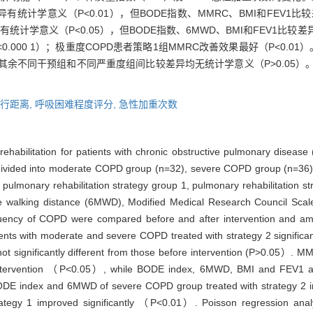
统计学意义（P<0.01），但BODE指数、MMRC、BMI和FEV1比较
计学意义（P<0.05），但BODE指数、6MWD、BMI和FEV1比较差异
000 1）；极重度COPD患者策略1组MMRC改善效果最好（P<0.01）。
；其余不同干预组和不同严重度组间比较差异均无统计学意义（P>0.05）
n步行距离,
呼吸困难程度评分,
急性加重次数
rehabilitation for patients with chronic obstructive pulmonary disease
e divided into moderate COPD group (n=32), severe COPD group (n=36
pulmonary rehabilitation strategy group 1, pulmonary rehabilitation s
e walking distance (6MWD), Modified Medical Research Council Sca
quency of COPD were compared before and after intervention and a
atients with moderate and severe COPD treated with strategy 2 signif
t significantly different from those before intervention (P>0.05）. 
r intervention （P<0.05）, while BODE index, 6MWD, BMI and FEV1 afte
BODE index and 6MWD of severe COPD group treated with strategy 2 im
egy 1 improved significantly （P<0.01）. Poisson regression analys