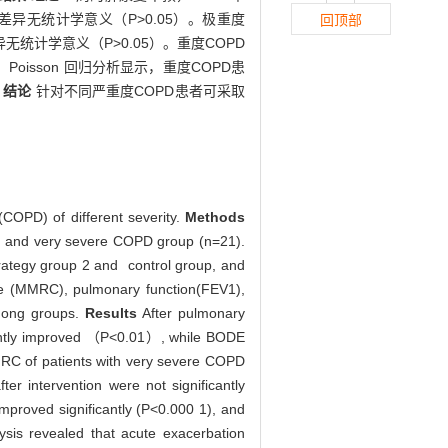
差异无统计学意义（P>0.05）。极重度
回顶部
无统计学意义（P>0.05）。重度COPD
Poisson 回归分析显示，重度COPD患
。
结论
针对不同严重度COPD患者可采取
 (COPD) of different severity.
Methods
) and very severe COPD group (n=21).
trategy group 2 and control group, and
le (MMRC), pulmonary function(FEV1),
mong groups.
Results
After pulmonary
icantly improved （P<0.01）, while BODE
MMRC of patients with very severe COPD
r intervention were not significantly
proved significantly (P<0.000 1), and
is revealed that acute exacerbation