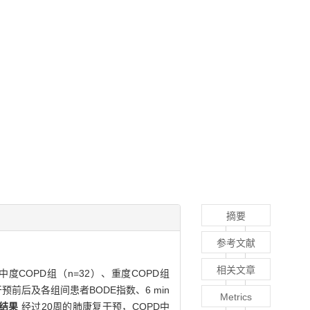
摘要
参考文献
相关文章
度COPD组（n=32）、重度COPD组
前后及各组间患者BODE指数、6 min
Metrics
结果
经过20周的肺康复干预，COPD中