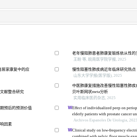
老年慢阻肺患者肺康复锻炼依从性的
王盼 等, 皖南医学院学报, 2025
患者居家康复中的应
慢性阻塞性肺疾病近年临床研究热点
山东大学学报(医学版), 2025
中医肺康复措施改善慢性阻塞性肺疾
及文献整合研究
贝叶斯网状meta分析
实用临床医药杂志, 2025
远期预后的预测价值
Effect of individualized peep on perio
elderly patients with prostate cancer u
trendelenburg position: a single-center
Archivos Espanoles De Urologia, 202
影响因素
Clinical study on low-frequency electr
combined with pelvic floor muscle exerc