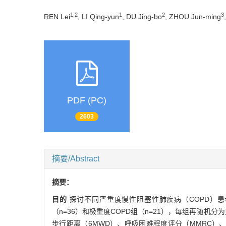
1,2
1
2
3
REN Lei
, LI Qing-yun
, DU Jing-bo
, ZHOU Jun-ming
PDF (PC)
2603
摘要/Abstract
摘要：
目的
探讨不同严重度慢性阻塞性肺疾病（COPD）
（n=36）和极重度COPD组（n=21），每组再随机
步行距离（6MWD）、呼吸困难程度评分（MMRC）、