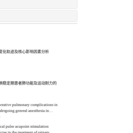
变化轨迹及核心影响因素分析
病稳定期患者肺功能及运动耐力的
perative pulmonary complications in
ndergoing general anesthesia in
 retrospective study
3
ical pulse acupoint stimulation
ise in the treatment of urinary