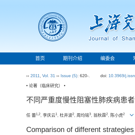
首页
期刊介绍
编委会
››
2011
,
Vol. 31
››
Issue (5)
: 620-.
doi:
10.3969/j.iss
• 论著（临床研究） •
不同严重度慢性阻塞性肺疾病患者
1,2
1
2
3
2
2
任 蕾
, 李庆云
, 杜井波
, 周均铭
, 翁秋霖
, 陈小虎
Comparison of different strategies 