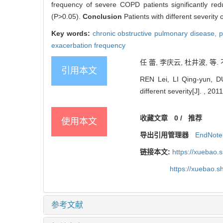
frequency of severe COPD patients significantly re
(P>0.05).
Conclusion
Patients with different severity
Key words:
chronic obstructive pulmonary disease,
p
exacerbation frequency
任 蕾, 李庆云, 杜井波, 等.
引用本文
REN Lei, LI Qing-yun, DU 
different severity[J]. , 201
收藏文章
0
/
推荐
使用本文
导出引用管理器
EndNote
链接本文:
https://xuebao.
https://xuebao.
参考文献