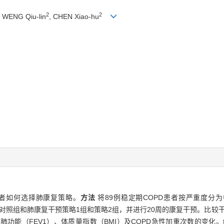
2
2
, WENG Qiu-lin
, CHEN Xiao-hu
患者如何选择肺康复策略。
方法
将89例稳定期COPD患者按严重度分为中
分为对照组和肺康复干预策略1组和策略2组，并进行20周的康复干预。比较干预
肺功能（FEV1）、体质量指数（BMI）及COPD急性加重次数的变化。