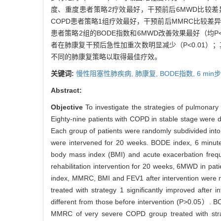
度、重度患者策略2疗效最好，干预前后6MWD比较差异有
COPD患者策略1组疗效最好，干预前后MMRC比较差异有统
患者策略2组的BODE指数和6MWD改善效果最好（均P<0.
者在肺康复干预后急性加重次数明显减少（P<0.01）
不同的肺康复策略以取得最佳疗效。
关键词:
慢性阻塞性肺疾病,
肺康复,
BODE指数,
6 mi
Abstract:
Objective
To investigate the strategies of pulmonary 
Eighty-nine patients with COPD in stable stage wer
Each group of patients were randomly subdivided into 
were intervened for 20 weeks. BODE index, 6 minut
body mass index (BMI) and acute exacerbation fre
rehabilitation intervention for 20 weeks, 6MWD in p
index, MMRC, BMI and FEV1 after intervention were no
treated with strategy 1 significantly improved afte
different from those before intervention (P>0.05）. 
MMRC of very severe COPD group treated with strat