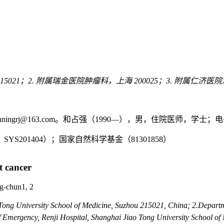
021；2. 附属瑞金医院肿瘤科，上海 200025；3. 附属仁济
ngrj@163.com。和占强（1990—），男，住院医师，学士；电子信
，SYS201404）；国家自然科学基金（81301858）
t cancer