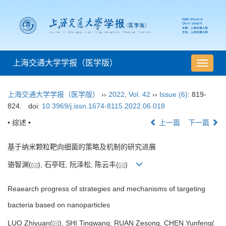
上海交通大学学报（医学版）
导
航
切
上海交通大学学报（医学版）
››
2022
,
Vol. 42
››
Issue (6)
: 819-
换
824.
doi:
10.3969/j.issn.1674-8115.2022.06.018
• 综述 •
上一篇
下一篇
基于纳米颗粒靶向细菌的策略及机制的研究进展
骆智渊(
), 石亭旺, 阮泽松, 陈云丰(
)
Reaearch progress of strategies and mechanisms of targeting
bacteria based on nanoparticles
LUO Zhiyuan(
), SHI Tingwang, RUAN Zesong, CHEN Yunfeng(