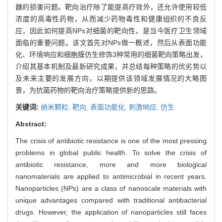
器的损害问题。靶向治疗除了能提高疗效外，还允许使用较低
浓度的高毒性药物，从而减少药物毒性和健康组织的不良反
应，因此如何提高NPs对细菌的靶向性，是当今医疗卫生领域
面临的重要问题。该文首先对NPs做一概述，然后从表面功能
化、环境响应和细胞膜仿生修饰3种常用的细菌靶向策略出发，
介绍其基本机制及最新研究成果，并总结每种策略的优劣势以
及未来主要的发展方向，以期提供该领域发展情况的大略图
景，为抗菌药物的靶向治疗策略提供新的思路。
关键词:
纳米颗粒,
靶向,
表面功能化,
刺激响应,
仿生
Abstract:
The crisis of antibiotic resistance is one of the most pressing
problems in global public health. To solve the crisis of
antibiotic resistance, more and more biological
nanomaterials are applied to antimicrobial in recent years.
Nanoparticles (NPs) are a class of nanoscale materials with
unique advantages compared with traditional antibacterial
drugs. However, the application of nanoparticles still faces