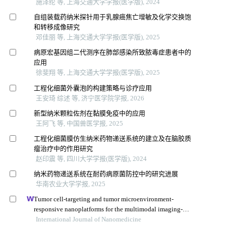
施泽纶 等, 上海交通大学学报(医学版), 2024
自组装载药纳米探针用于乳腺癌焦亡增敏及化学交换饱
和转移成像研究
邓佳丽 等, 上海交通大学学报(医学版), 2025
病原宏基因组二代测序在肺部感染所致脓毒症患者中的
应用
徐斐翔 等, 上海交通大学学报(医学版), 2025
工程化细菌外囊泡的构建策略与诊疗应用
王安琦 综述 等, 济宁医学院学报, 2026
新型纳米颗粒佐剂在黏膜免疫中的应用
王阿飞 等, 中国兽医学报, 2025
工程化细菌膜仿生纳米药物递送系统的建立及在脑胶质
瘤治疗中的作用研究
赵印震 等, 四川大学学报(医学版), 2024
纳米药物递送系统在耐药病原菌防控中的研究进展
华南农业大学学报, 2025
Tumor cell-targeting and tumor microenvironment-
responsive nanoplatforms for the multimodal imaging-
guided photodynamic/photothermal/chemodynamic
International Journal of Nanomedicine