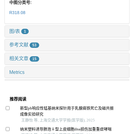
中图分类号:
R318.08
图/表
1
参考文献
53
相关文章
15
Metrics
推荐阅读
新型ph响应性锰基纳米探针用于乳腺癌铁死亡及磁共振
成像实验研究
王静怡 等, 上海交通大学学报(医学版), 2025
纳米塑料诱导肺泡ⅱ型上皮细胞dna损伤加重重症哮喘