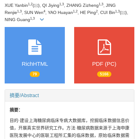
1
,
2
1
,
3
1
,
3
XUE Yanbin
(
), QI Jiying
, ZHANG Zizheng
, JING
1
,
3
4
1
,
2
2
1
,
3
Renjie
, SUN Wen
, YAO Huayan
, HE Ping
, CUI Bin
(
),
1
,
3
NING Guang
RichHTML
PDF (PC)
79
5166
摘要/Abstract
摘要：
目的·建设上海糖尿病临床专病大数据库，挖掘临床数据信息价
值，开展真实世界研究工作。方法·糖尿病数据来源于上海申康
医院发展中心的医联工程所汇集的临床数据，原始临床数据需