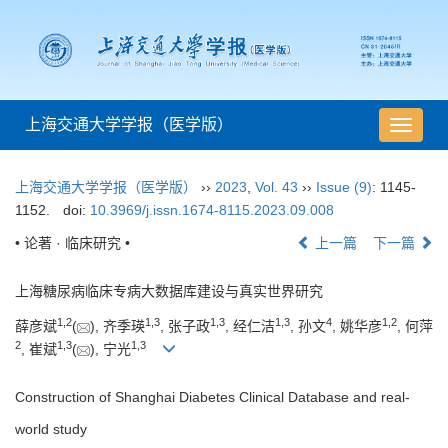
上海交通大学学报（医学版）
导
航
切
上海交通大学学报（医学版）
››
2023
,
Vol. 43
››
Issue (9)
: 1145-
换
1152.
doi:
10.3969/j.issn.1674-8115.2023.09.008
• 论著 · 临床研究 •
上一篇
下一篇
上海糖尿病临床专病大数据库建设与真实世界研究
1
,
2
1
,
3
1
,
3
1
,
3
4
1
,
2
薛彦斌
(
), 齐季瑛
, 张子政
, 经仁洁
, 孙文
, 姚华彦
, 何萍
2
1
,
3
1
,
3
, 崔斌
(
), 宁光
Construction of Shanghai Diabetes Clinical Database and real-
world study