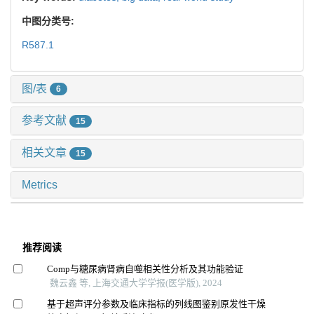
中图分类号:
R587.1
图/表
6
参考文献
15
相关文章
15
Metrics
推荐阅读
Comp与糖尿病肾病自噬相关性分析及其功能验证
魏云鑫 等, 上海交通大学学报(医学版), 2024
基于超声评分参数及临床指标的列线图鉴别原发性干燥