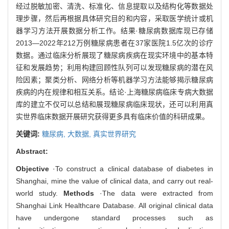
经过脱敏加密、清洗、标准化、信息提取以及结构化等数据处
理步骤，然后再根据具体研究目的和内容，采取医学统计或机
器学习方法开展数据分析工作。结果·糖尿病数据库现已存储
2013—2022年212万例糖尿病患者在37家医院1.5亿次的诊疗
数据。通过临床分析展现了糖尿病疾病在现实环境中的基本特
征和发展趋势；利用构建回顾性队列可以发现糖尿病的潜在风
险因素；聚类分析、网络分析等机器学习方法能够揭示糖尿病
疾病的内在规律和相互关系。结论·上海糖尿病临床专病大数据
库的建立不仅可以总结和展现糖尿病临床现状，还可以利用真
实世界临床数据开展研究获得更多具有临床价值的科研成果。
关键词:
糖尿病,
大数据,
真实世界研究
Abstract:
Objective
·To construct a clinical database of diabetes in
Shanghai, mine the value of clinical data, and carry out real-
world study.
Methods
·The data were extracted from
Shanghai Link Healthcare Database. All original clinical data
have undergone standard processes such as