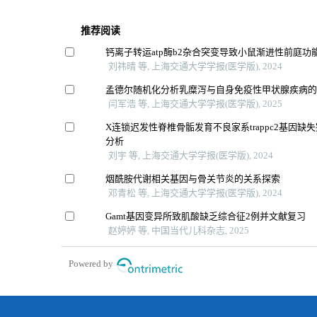
推荐阅读
钙离子转运atp酶b2杂合突变导致小鼠渐进性前庭功
刘祎晴 等, 上海交通大学学报(医学版), 2024
孟德尔随机化分析乳糜泻与自身免疫性甲状腺疾病
闫军浩 等, 上海交通大学学报(医学版), 2025
X连锁迟发性脊椎骨骺发育不良家系trappc2基因缺
分析
刘宇 等, 上海交通大学学报(医学版), 2024
烟酰胺代谢相关基因与骨关节炎的关系探索
邓青松 等, 上海交通大学学报(医学版), 2024
Gamt基因变异所致肌酸缺乏综合征2例并文献复习
赵婷婷 等, 中国当代儿科杂志, 2025
Powered by