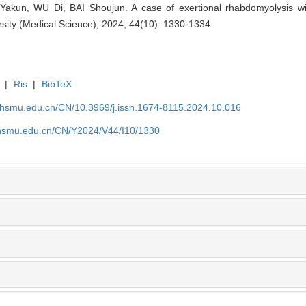
un, WU Di, BAI Shoujun. A case of exertional rhabdomyolysis w
sity (Medical Science), 2024, 44(10): 1330-1334.
|
Ris
|
BibTeX
shsmu.edu.cn/CN/10.3969/j.issn.1674-8115.2024.10.016
shsmu.edu.cn/CN/Y2024/V44/I10/1330