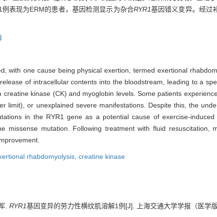
1例表现为ERM的患者，基因检测显示为杂合
RYR1
基因错义变异。经过
酶
ted, with one cause being physical exertion, termed exertional rhabdo
 release of intracellular contents into the bloodstream, leading to a s
 creatine kinase (CK) and myoglobin levels. Some patients experience
 limit), or unexplained severe manifestations. Despite this, the unde
ations in the RYR1 gene as a potential cause of exercise-induced 
issense mutation. Following treatment with fluid resuscitation, me
l improvement.
xertional rhabdomyolysis,
creatine kinase
军.
RYR1
基因变异的劳力性横纹肌溶解1例[J]. 上海交通大学学报（医学版）, 2024