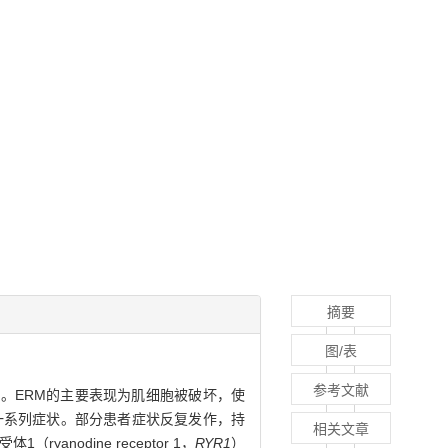
摘要
图/表
参考文献
RM）。ERM的主要表现为肌细胞被破坏，使
高等一系列症状。部分患者症状反复发作，持
相关文章
odine receptor 1，
RYR1
）