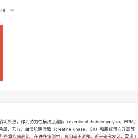
)
称为劳力性横纹肌溶解（exertional rhabdomyolysis，E
无力、血清肌酸激酶（creatine kinase，CK）和肌红蛋白升
重疾病表现。在许多病例中，病因尚不清楚。近来研究发现，雷诺丁受体1（ryan