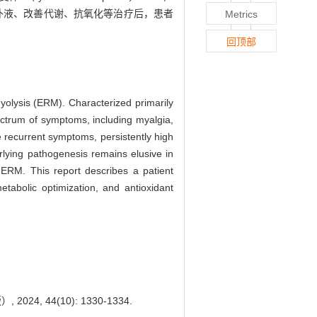
补液、改善代谢、抗氧化等治疗后，患者
Metrics
回顶部
myolysis (ERM). Characterized primarily
pectrum of symptoms, including myalgia,
 recurrent symptoms, persistently high
rlying pathogenesis remains elusive in
ERM. This report describes a patient
tabolic optimization, and antioxidant
, 44(10): 1330-1334.