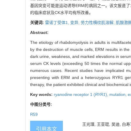
基因突变可能是运动诱导ERM的病因之一。该文报道了
的临床症状及CK水平均有所改善。
关键词:
雷诺丁受体1,
变异,
劳力性横纹肌溶解,
肌酸激
Abstract:
The etiology of rhabdomyolysis in adults is multiface
by the destruction of muscle cells, ERM results in the
dark urine, weakness, and marked elevations in serum
serum CK levels (exceeding 50 times the normal upper
numerous cases. Recent studies have implicated mut
presenting with ERM and a heterozygous RYR1 gene m
therapy, the patient exhibited clinical and biochemica
Key words:
ryanodine receptor 1 (
RYR1
),
mutation,
e
中图分类号:
R59
王光璞, 王亚琨, 吴迪, 白寿
引用本文