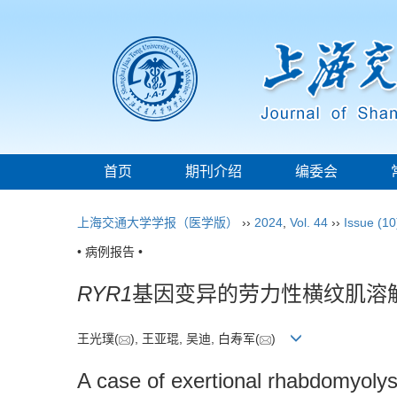
首页
期刊介绍
编委会
上海交通大学学报（医学版）
››
2024
,
Vol. 44
››
Issue (10
• 病例报告 •
RYR1
基因变异的劳力性横纹肌溶
王光璞(
), 王亚琨, 吴迪, 白寿军(
)
A case of exertional rhabdomyolys