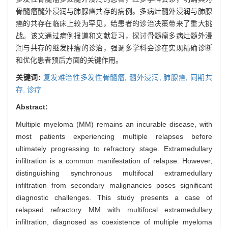
骨髓瘤髓外浸润与肺腺癌共存的病例。多病灶髓外浸润与肺腺
癌的共存在临床上较为罕见，给患者的诊治决策带来了重大挑
战。该文通过病例报道和文献复习，探讨骨髓瘤多病灶髓外浸
润与共存的继发肿瘤的诊治，强调多学科会诊在实现精确诊断
和优化患者预后方面的关键作用。
关键词:
复发难治性多发性骨髓瘤,
髓外浸润,
肺腺癌,
同期共
存,
诊疗
Abstract:
Multiple myeloma (MM) remains an incurable disease, with
most patients experiencing multiple relapses before
ultimately progressing to refractory stage. Extramedullary
infiltration is a common manifestation of relapse. However,
distinguishing synchronous multifocal extramedullary
infiltration from secondary malignancies poses significant
diagnostic challenges. This study presents a case of
relapsed refractory MM with multifocal extramedullary
infiltration, diagnosed as coexistence of multiple myeloma