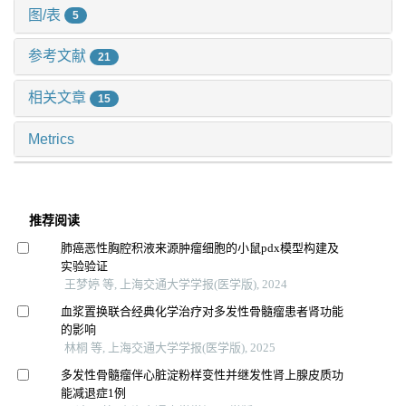
图/表
5
参考文献
21
相关文章
15
Metrics
推荐阅读
肺癌恶性胸腔积液来源肿瘤细胞的小鼠pdx模型构建及
实验验证
王梦婷 等, 上海交通大学学报(医学版), 2024
血浆置换联合经典化学治疗对多发性骨髓瘤患者肾功能
的影响
林桐 等, 上海交通大学学报(医学版), 2025
多发性骨髓瘤伴心脏淀粉样变性并继发性肾上腺皮质功
能减退症1例