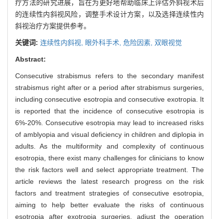
疗方法的研究进展，旨在为更好地帮助临床上评估外斜视术后
的连续性内斜视风险，调整手术设计方案，以及选择连续性内
斜视治疗方案提供参考。
关键词:
连续性内斜视,
眼外科手术,
危险因素,
双眼视觉
Abstract:
Consecutive strabismus refers to the secondary manifest
strabismus right after or a period after strabismus surgeries,
including consecutive esotropia and consecutive exotropia. It
is reported that the incidence of consecutive esotropia is
6%-20%. Consecutive esotropia may lead to increased risks
of amblyopia and visual deficiency in children and diplopia in
adults. As the multiformity and complexity of continuous
esotropia, there exist many challenges for clinicians to know
the risk factors well and select appropriate treatment. The
article reviews the latest research progress on the risk
factors and treatment strategies of consecutive esotropia,
aiming to help better evaluate the risks of continuous
esotropia after exotropia surgeries, adjust the operation