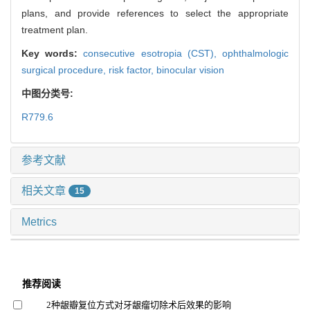
plans, and provide references to select the appropriate
treatment plan.
Key words:
consecutive esotropia (CST),
ophthalmologic
surgical procedure,
risk factor,
binocular vision
中图分类号:
R779.6
参考文献
相关文章
15
Metrics
推荐阅读
2种龈瓣复位方式对牙龈瘤切除术后效果的影响