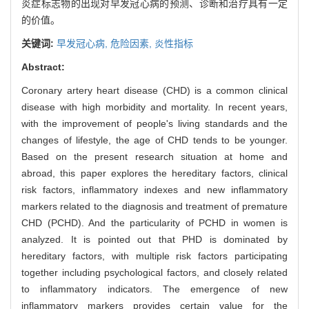
炎症标志物的出现对早发冠心病的预测、诊断和治疗具有一定
的价值。
关键词:
早发冠心病,
危险因素,
炎性指标
Abstract:
Coronary artery heart disease (CHD) is a common clinical
disease with high morbidity and mortality. In recent years,
with the improvement of people's living standards and the
changes of lifestyle, the age of CHD tends to be younger.
Based on the present research situation at home and
abroad, this paper explores the hereditary factors, clinical
risk factors, inflammatory indexes and new inflammatory
markers related to the diagnosis and treatment of premature
CHD (PCHD). And the particularity of PCHD in women is
analyzed. It is pointed out that PHD is dominated by
hereditary factors, with multiple risk factors participating
together including psychological factors, and closely related
to inflammatory indicators. The emergence of new
inflammatory markers provides certain value for the