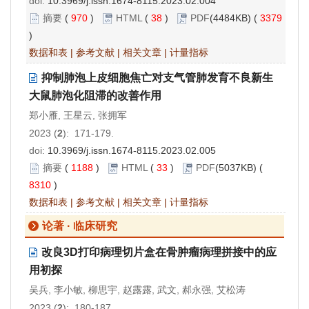
doi:
10.3969/j.issn.1674-8115.2023.02.004
摘要
(
970
)
HTML
(
38
)
PDF
(4484KB) (
3379
)
数据和表
|
参考文献
|
相关文章
|
计量指标
抑制肺泡上皮细胞焦亡对支气管肺发育不良新生
大鼠肺泡化阻滞的改善作用
郑小雁, 王星云, 张拥军
2023 (
2
): 171-179.
doi:
10.3969/j.issn.1674-8115.2023.02.005
摘要
(
1188
)
HTML
(
33
)
PDF
(5037KB) (
8310
)
数据和表
|
参考文献
|
相关文章
|
计量指标
论著 · 临床研究
改良3D打印病理切片盒在骨肿瘤病理拼接中的应
用初探
吴兵, 李小敏, 柳思宇, 赵露露, 武文, 郝永强, 艾松涛
2023 (
2
): 180-187.