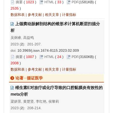
摘要
(
1023
)
HTML
(
33
)
PDF
(1581KB) (
2535
)
数据和表
|
参考文献
|
相关文章
|
计量指标
上颌窦动脉解剖结构的锥形术计算机断层扫描分
析
吴炯睿, 高益鸣
2023 (
2
): 201-207.
doi:
10.3969/j.issn.1674-8115.2023.02.009
摘要
(
1007
)
HTML
(
24
)
PDF
(3160KB) (
2008
)
数据和表
|
参考文献
|
相关文章
|
计量指标
论著 · 循证医学
维生素E对放疗或化疗导致的口腔黏膜炎有效性的
meta分析
梁妍景, 黄楚贤, 李红艳, 侯黎莉
2023 (
2
): 208-214.