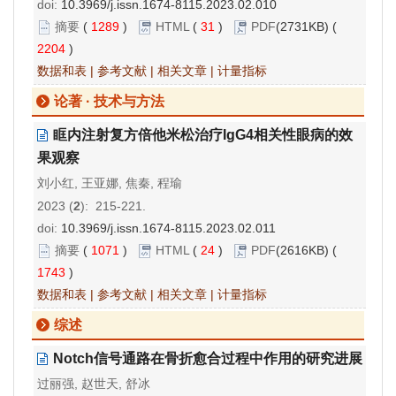
doi:
10.3969/j.issn.1674-8115.2023.02.010
摘要
(
1289
)
HTML
(
31
)
PDF
(2731KB) (
2204
)
数据和表
|
参考文献
|
相关文章
|
计量指标
论著 · 技术与方法
眶内注射复方倍他米松治疗IgG4相关性眼病的效
果观察
刘小红, 王亚娜, 焦秦, 程瑜
2023 (
2
): 215-221.
doi:
10.3969/j.issn.1674-8115.2023.02.011
摘要
(
1071
)
HTML
(
24
)
PDF
(2616KB) (
1743
)
数据和表
|
参考文献
|
相关文章
|
计量指标
综述
Notch信号通路在骨折愈合过程中作用的研究进展
过丽强, 赵世天, 舒冰