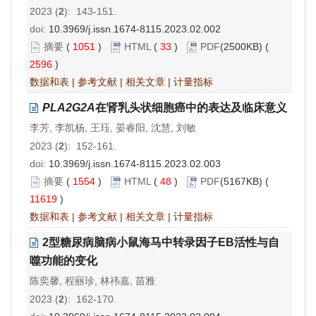
2023 (
2
): 143-151.
doi:
10.3969/j.issn.1674-8115.2023.02.002
摘要
(
1051
)
HTML
(
33
)
PDF
(2500KB) (
2596
)
数据和表
|
参考文献
|
相关文章
|
计量指标
PLA2G2A
在肾乳头状细胞癌中的表达及临床意义
李芳, 李凯杨, 王珏, 晏睿阳, 沈慧, 刘敏
2023 (
2
): 152-161.
doi:
10.3969/j.issn.1674-8115.2023.02.003
摘要
(
1554
)
HTML
(
48
)
PDF
(5167KB) (
11619
)
数据和表
|
参考文献
|
相关文章
|
计量指标
2型糖尿病脑病小鼠海马中转录因子EB活性与自
噬功能的变化
陈奕馨, 程丽珍, 林祎嘉, 苗雅
2023 (
2
): 162-170.