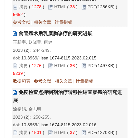
摘要
(
1278
)
HTML
(
38
)
PDF
(1286KB) (
5652
)
参考文献
|
相关文章
|
计量指标
食管癌术后乳糜胸诊疗的研究进展
王新宇, 赵晓菁, 唐健
2023 (
2
): 244-249.
doi:
10.3969/j.issn.1674-8115.2023.02.015
摘要
(
1276
)
HTML
(
36
)
PDF
(1497KB) (
5239
)
数据和表
|
参考文献
|
相关文章
|
计量指标
免疫检查点抑制剂治疗转移性结直肠癌的研究进
展
涂娟娟, 金志明
2023 (
2
): 250-255.
doi:
10.3969/j.issn.1674-8115.2023.02.016
摘要
(
1501
)
HTML
(
37
)
PDF
(1270KB) (