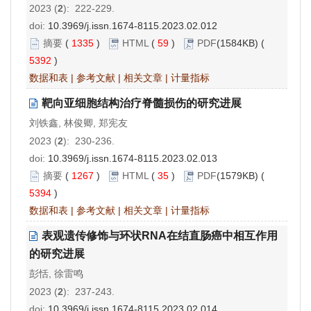
2023 (
2
): 222-229.
doi:
10.3969/j.issn.1674-8115.2023.02.012
摘要
(
1335
)
HTML
(
59
)
PDF
(1584KB) (
5392
)
数据和表
|
参考文献
|
相关文章
|
计量指标
靶向亚细胞结构治疗脊髓损伤的研究进展
刘铁鑫, 林俊卿, 郑宪友
2023 (
2
): 230-236.
doi:
10.3969/j.issn.1674-8115.2023.02.013
摘要
(
1267
)
HTML
(
35
)
PDF
(1579KB) (
5394
)
数据和表
|
参考文献
|
相关文章
|
计量指标
表观遗传修饰与环状RNA在结直肠癌中相互作用
的研究进展
彭恬, 徐雷鸣
2023 (
2
): 237-243.
doi:
10.3969/j.issn.1674-8115.2023.02.014