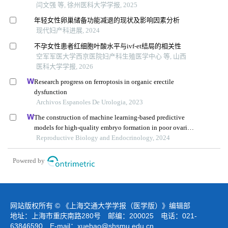
闫文强 等, 徐州医科大学学报, 2025
年轻女性卵巢储备功能减退的现状及影响因素分析
现代妇产科进展, 2024
不孕女性患者红细胞叶酸水平与ivf⁃et结局的相关性
空军军医大学西京医院妇产科生殖医学中心 等, 山西
医科大学学报, 2026
Research progress on ferroptosis in organic erectile
dysfunction
Archivos Espanoles De Urologia, 2023
The construction of machine learning-based predictive
models for high-quality embryo formation in poor ovarian
response patients with progestin-primed ovarian
Reproductive Biology and Endocrinology, 2024
stimulation
Powered by
网站版权所有 © 《上海交通大学学报（医学版）》编辑部
地址：上海市重庆南路280号 邮编：200025 电话：021-
63846590 E-mail：
xuebao@shsmu.edu.cn