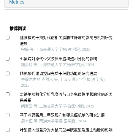
Metrics
推荐阅读
膳食模式干预对代谢相关脂肪性肝病的影响与机制研究
进展
宋静 等, 上海交通大学学报(医学版), 2025
七氟烷对原代少突胶质细胞增殖和分化的影响
施灵玲 等, 上海交通大学学报(医学版), 2024
精氨酸代谢调控间充质干细胞功能的研究进展
赛提尔古丽·克然木 等, 上海交通大学学报(医学版),
2025
孟德尔随机化分析乳糜泻与自身免疫性甲状腺疾病的因
果关系
闫军浩 等, 上海交通大学学报(医学版), 2025
基于老药新用二甲双胍抑制卵巢癌机制的研究进展
周宇恒 等, 南通大学学报(医学版), 2024
叶酸摄入量差异对大鼠同型半胱氨酸及腹主动脉的影响