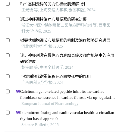
Ryr1基因变异的劳力性横纹肌溶解1例
王光璞 等, 上海交通大学学报(医学版), 2024
通过神经调控治疗心肌梗死的研究进展
浙江大学医学院附属第二医院麻醉科杭州 等, 西南医
科大学学报, 2025
树突状细胞调节心肌梗死的机制及治疗策略研究进展
河北医科大学学报, 2025
迷走神经刺激在慢性心力衰竭炎症及凋亡机制中的应用
研究进展
胡宇驰 等, 中国全科医学, 2024
巨噬细胞代谢重编程在心肌梗死中的作用
广西医科大学学报, 2024
Calcitonin gene-related peptide inhibits the cardiac
fibroblasts senescence in cardiac fibrosis via up-regulating
klotho expression
European Journal of Pharmacology
Intermittent fasting and cardiovascular health: a circadian
rhythm-based approach
Science Bulletin, 2025