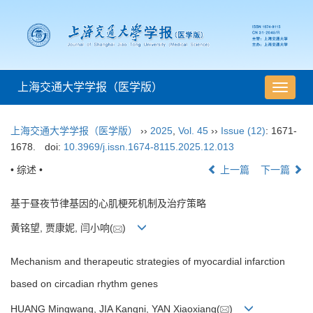
上海交通大学学报（医学版）
导
航
切
上海交通大学学报（医学版）
››
2025
,
Vol. 45
››
Issue (12)
: 1671-
换
1678.
doi:
10.3969/j.issn.1674-8115.2025.12.013
• 综述 •
上一篇
下一篇
基于昼夜节律基因的心肌梗死机制及治疗策略
黄铭望, 贾康妮, 闫小响(
)
Mechanism and therapeutic strategies of myocardial infarction
based on circadian rhythm genes
HUANG Mingwang, JIA Kangni, YAN Xiaoxiang(
)