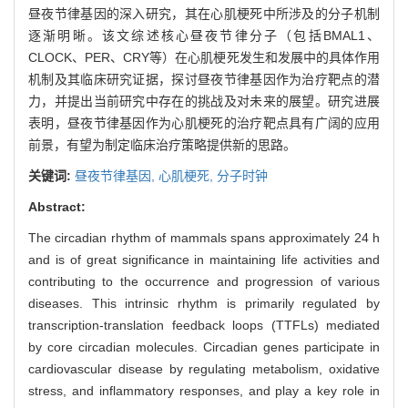
昼夜节律基因的深入研究，其在心肌梗死中所涉及的分子机制
逐渐明晰。该文综述核心昼夜节律分子（包括BMAL1、
CLOCK、PER、CRY等）在心肌梗死发生和发展中的具体作用
机制及其临床研究证据，探讨昼夜节律基因作为治疗靶点的潜
力，并提出当前研究中存在的挑战及对未来的展望。研究进展
表明，昼夜节律基因作为心肌梗死的治疗靶点具有广阔的应用
前景，有望为制定临床治疗策略提供新的思路。
关键词:
昼夜节律基因,
心肌梗死,
分子时钟
Abstract:
The circadian rhythm of mammals spans approximately 24 h
and is of great significance in maintaining life activities and
contributing to the occurrence and progression of various
diseases. This intrinsic rhythm is primarily regulated by
transcription-translation feedback loops (TTFLs) mediated
by core circadian molecules. Circadian genes participate in
cardiovascular disease by regulating metabolism, oxidative
stress, and inflammatory responses, and play a key role in