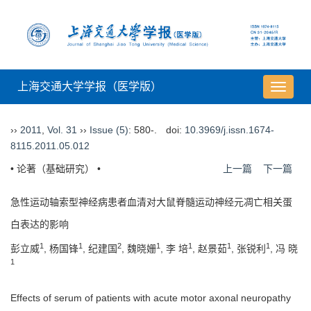
上海交通大学学报（医学版）
导
航
切
››
2011
,
Vol. 31
››
Issue (5)
: 580-.
doi:
10.3969/j.issn.1674-
换
8115.2011.05.012
• 论著（基础研究） •
上一篇
下一篇
急性运动轴索型神经病患者血清对大鼠脊髓运动神经元凋亡相关蛋
白表达的影响
1
1
2
1
1
1
1
彭立威
, 杨国锋
, 纪建国
, 魏晓姗
, 李 培
, 赵景茹
, 张锐利
, 冯 晓
1
Effects of serum of patients with acute motor axonal neuropathy