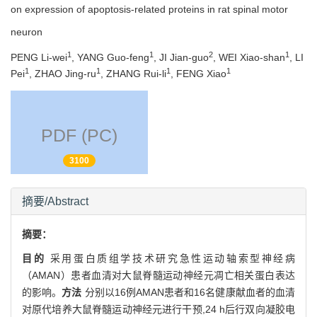
on expression of apoptosis-related proteins in rat spinal motor
neuron
1
1
2
1
PENG Li-wei
, YANG Guo-feng
, JI Jian-guo
, WEI Xiao-shan
, LI
1
1
1
1
Pei
, ZHAO Jing-ru
, ZHANG Rui-li
, FENG Xiao
PDF (PC)
3100
摘要/Abstract
摘要：
目的
采用蛋白质组学技术研究急性运动轴索型神经病
（AMAN）患者血清对大鼠脊髓运动神经元凋亡相关蛋白表达
的影响。
方法
分别以16例AMAN患者和16名健康献血者的血清