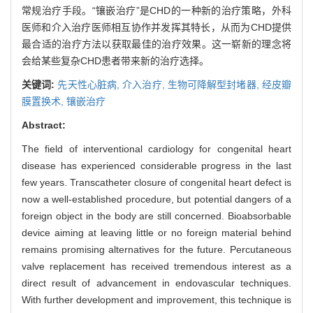
常规治疗手段。“镶嵌治疗”是CHD的一种新的治疗策略，外科
医师和介入治疗医师相互协作并发挥其特长，从而为CHD提供
最合适的治疗方法以获取最佳的治疗效果。这一崭新的理念将
会给某些复杂CHD患者带来新的治疗选择。
关键词:
先天性心脏病,
介入治疗,
生物可降解型封堵器,
经皮瓣
膜置换术,
镶嵌治疗
Abstract:
The field of interventional cardiology for congenital heart
disease has experienced considerable progress in the last
few years. Transcatheter closure of congenital heart defect is
now a well-established procedure, but potential dangers of a
foreign object in the body are still concerned. Bioabsorbable
device aiming at leaving little or no foreign material behind
remains promising alternatives for the future. Percutaneous
valve replacement has received tremendous interest as a
direct result of advancement in endovascular techniques.
With further development and improvement, this technique is