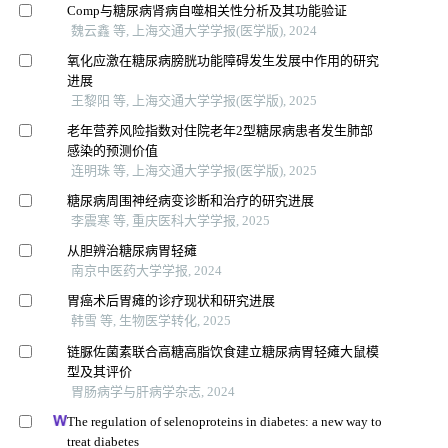
Comp与糖尿病肾病自噬相关性分析及其功能验证
魏云鑫 等, 上海交通大学学报(医学版), 2024
氧化应激在糖尿病膀胱功能障碍发生发展中作用的研究
进展
王黎阳 等, 上海交通大学学报(医学版), 2025
老年营养风险指数对住院老年2型糖尿病患者发生肺部
感染的预测价值
连明珠 等, 上海交通大学学报(医学版), 2025
糖尿病周围神经病变诊断和治疗的研究进展
李震寒 等, 重庆医科大学学报, 2025
从胆辨治糖尿病胃轻瘫
南京中医药大学学报, 2024
胃癌术后胃瘫的诊疗现状和研究进展
韩雪 等, 生物医学转化, 2025
链脲佐菌素联合高糖高脂饮食建立糖尿病胃轻瘫大鼠模
型及其评价
胃肠病学与肝病学杂志, 2024
The regulation of selenoproteins in diabetes: a new way to
treat diabetes