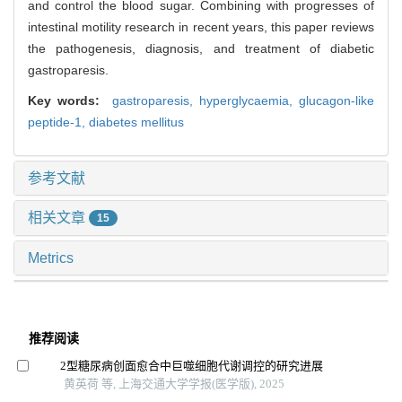
and control the blood sugar. Combining with progresses of
intestinal motility research in recent years, this paper reviews
the pathogenesis, diagnosis, and treatment of diabetic
gastroparesis.
Key words:
gastroparesis,
hyperglycaemia,
glucagon-like
peptide-1,
diabetes mellitus
参考文献
相关文章
15
Metrics
推荐阅读
2型糖尿病创面愈合中巨噬细胞代谢调控的研究进展
黄英荷 等, 上海交通大学学报(医学版), 2025