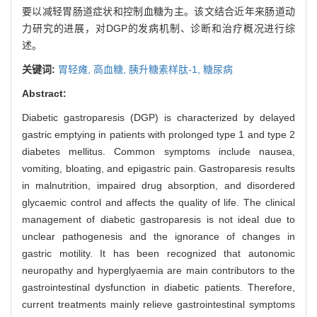
要以减轻胃肠道症状和控制血糖为主。该文结合近年来肠道动
力研究的进展，对DGP的发病机制、诊断和治疗概况进行综
述。
关键词:
胃轻瘫,
高血糖,
胰升糖素样肽-1,
糖尿病
Abstract:
Diabetic gastroparesis (DGP) is characterized by delayed
gastric emptying in patients with prolonged type 1 and type 2
diabetes mellitus. Common symptoms include nausea,
vomiting, bloating, and epigastric pain. Gastroparesis results
in malnutrition, impaired drug absorption, and disordered
glycaemic control and affects the quality of life. The clinical
management of diabetic gastroparesis is not ideal due to
unclear pathogenesis and the ignorance of changes in
gastric motility. It has been recognized that autonomic
neuropathy and hyperglyaemia are main contributors to the
gastrointestinal dysfunction in diabetic patients. Therefore,
current treatments mainly relieve gastrointestinal symptoms