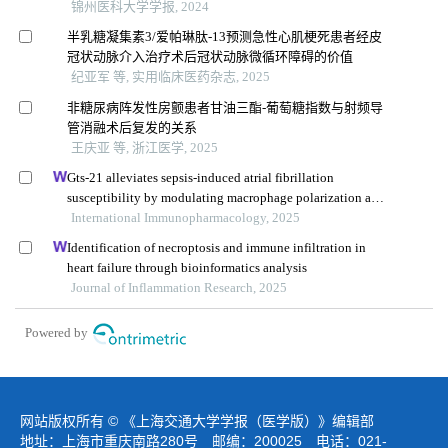
锦州医科大学学报, 2024
半乳糖凝集素3/爱帕琳肽-13预测急性心肌梗死患者经皮
冠状动脉介入治疗术后冠状动脉微循环障碍的价值
纪亚军 等, 实用临床医药杂志, 2025
非糖尿病阵发性房颤患者甘油三酯-葡萄糖指数与射频导
管消融术后复发的关系
王庆亚 等, 浙江医学, 2025
Gts-21 alleviates sepsis-induced atrial fibrillation
susceptibility by modulating macrophage polarization and
neuregulin-1 secretion
International Immunopharmacology, 2025
Identification of necroptosis and immune infiltration in
heart failure through bioinformatics analysis
Journal of Inflammation Research, 2025
Powered by
网站版权所有 © 《上海交通大学学报（医学版）》编辑部
地址：上海市重庆南路280号 邮编：200025 电话：021-