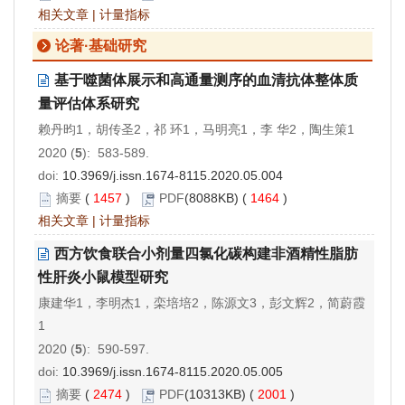
相关文章
|
计量指标
论著·基础研究
基于噬菌体展示和高通量测序的血清抗体整体质
量评估体系研究
赖丹昀1，胡传圣2，祁 环1，马明亮1，李 华2，陶生策1
2020 (
5
): 583-589.
doi:
10.3969/j.issn.1674-8115.2020.05.004
摘要
(
1457
)
PDF
(8088KB) (
1464
)
相关文章
|
计量指标
西方饮食联合小剂量四氯化碳构建非酒精性脂肪
性肝炎小鼠模型研究
康建华1，李明杰1，栾培培2，陈源文3，彭文辉2，简蔚霞
1
2020 (
5
): 590-597.
doi:
10.3969/j.issn.1674-8115.2020.05.005
摘要
(
2474
)
PDF
(10313KB) (
2001
)