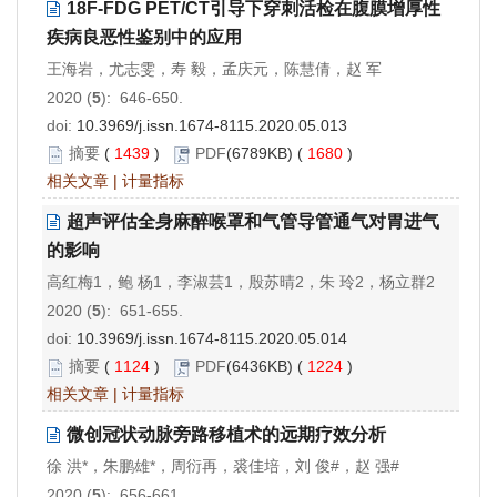
18F-FDG PET/CT引导下穿刺活检在腹膜增厚性
疾病良恶性鉴别中的应用
王海岩，尤志雯，寿 毅，孟庆元，陈慧倩，赵 军
2020 (
5
): 646-650.
doi:
10.3969/j.issn.1674-8115.2020.05.013
摘要
(
1439
)
PDF
(6789KB) (
1680
)
相关文章
|
计量指标
超声评估全身麻醉喉罩和气管导管通气对胃进气
的影响
高红梅1，鲍 杨1，李淑芸1，殷苏晴2，朱 玲2，杨立群2
2020 (
5
): 651-655.
doi:
10.3969/j.issn.1674-8115.2020.05.014
摘要
(
1124
)
PDF
(6436KB) (
1224
)
相关文章
|
计量指标
微创冠状动脉旁路移植术的远期疗效分析
徐 洪*，朱鹏雄*，周衍再，裘佳培，刘 俊#，赵 强#
2020 (
5
): 656-661.