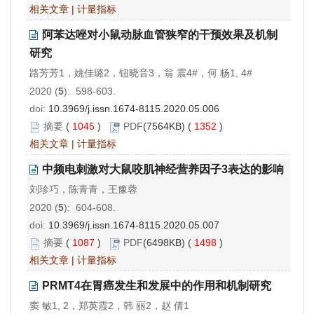
相关文章
|
计量指标
阿苯达唑对小鼠动脉血管狭窄的干预效果及机制
研究
路芳芳1，姚佳璐2，钮晓音3，翁 震4#，何 杨1, 4#
2020 (
5
): 598-603.
doi:
10.3969/j.issn.1674-8115.2020.05.006
摘要
(
1045
)
PDF
(7564KB) (
1352
)
相关文章
|
计量指标
中频电刺激对大鼠咬肌神经营养因子3表达的影响
刘珍巧，陈青青，王豫蓉
2020 (
5
): 604-608.
doi:
10.3969/j.issn.1674-8115.2020.05.007
摘要
(
1087
)
PDF
(6498KB) (
1498
)
相关文章
|
计量指标
PRMT4在胃癌发生和发展中的作用和机制研究
窦 敏1, 2，郑英霞2，韩 丽2，赵 倩1