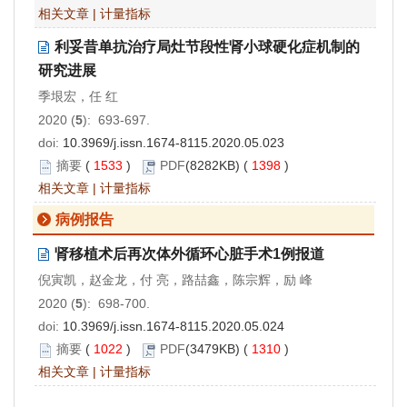
相关文章
|
计量指标
利妥昔单抗治疗局灶节段性肾小球硬化症机制的
研究进展
季垠宏，任 红
2020 (
5
): 693-697.
doi:
10.3969/j.issn.1674-8115.2020.05.023
摘要
(
1533
)
PDF
(8282KB) (
1398
)
相关文章
|
计量指标
病例报告
肾移植术后再次体外循环心脏手术1例报道
倪寅凯，赵金龙，付 亮，路喆鑫，陈宗辉，励 峰
2020 (
5
): 698-700.
doi:
10.3969/j.issn.1674-8115.2020.05.024
摘要
(
1022
)
PDF
(3479KB) (
1310
)
相关文章
|
计量指标