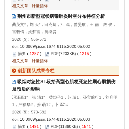
相关文章
|
计量指标
荆州市新型冠状病毒肺炎时空分布特征分析
蔺茂文*，刘 天*，田克卿，江 鸿，曾旻敏，王 丽，殷 俊，
雷若倩，姚梦雷，黄继贵
2020 (
5
): 566-572.
doi:
10.3969/j.issn.1674-8115.2020.05.002
摘要
(
1287
)
PDF
(7203KB) (
1215
)
相关文章
|
计量指标
创新团队成果专栏
吸烟对急性ST段抬高型心肌梗死急性期心肌损伤
及预后的影响
冯泽豪1*，张 清1*，柴烨子1，苏 璇1，孙宝航行1，刘启明
1，严福华2，姜 萌1#，卜 军1#
2020 (
5
): 573-582.
doi:
10.3969/j.issn.1674-8115.2020.05.003
摘要
(
1491
)
PDF
(11860KB) (
1541
)