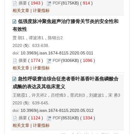
摘要
(
1943
)
PDF
(8175KB) (
914
)
相关文章
|
计量指标
低强度脉冲聚焦超声治疗膝骨关节炎的安全性和
有效性
贾 朗1，谭波涛1，陈锦云2
2020 (
5
): 633-638.
doi:
10.3969/j.issn.1674-8115.2020.05.011
摘要
(
1774
)
PDF
(9306KB) (
1096
)
相关文章
|
计量指标
急性呼吸窘迫综合征患者香叶基香叶基焦磷酸合
成酶的表达及其临床意义
王晓霞1，许天祥2，吕镗烽3，胥武剑3，刘建波1，宋 勇3
2020 (
5
): 639-645.
doi:
10.3969/j.issn.1674-8115.2020.05.012
摘要
(
1124
)
PDF
(8531KB) (
1334
)
相关文章
|
计量指标