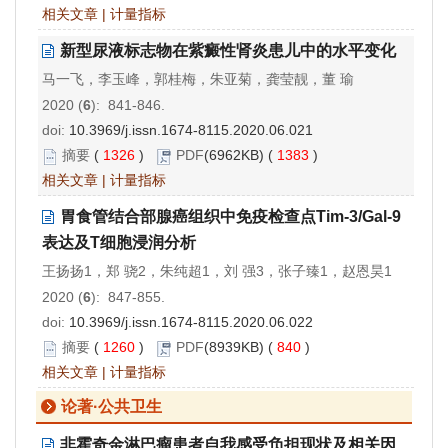
相关文章
|
计量指标
新型尿液标志物在紫癜性肾炎患儿中的水平变化
马一飞，李玉峰，郭桂梅，朱亚菊，龚莹靓，董 瑜
2020 (
6
): 841-846.
doi:
10.3969/j.issn.1674-8115.2020.06.021
摘要
(
1326
)
PDF
(6962KB) (
1383
)
相关文章
|
计量指标
胃食管结合部腺癌组织中免疫检查点Tim-3/Gal-9
表达及T细胞浸润分析
王扬扬1，郑 骁2，朱纯超1，刘 强3，张子臻1，赵恩昊1
2020 (
6
): 847-855.
doi:
10.3969/j.issn.1674-8115.2020.06.022
摘要
(
1260
)
PDF
(8939KB) (
840
)
相关文章
|
计量指标
论著·公共卫生
非霍奇金淋巴瘤患者自我感受负担现状及相关因