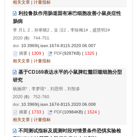
相关文章
|
计量指标
利拉鲁肽作用肠道固有淋巴细胞改善小鼠炎症性
肠病
李 月1, 2，孙寒晓2，殳 洁2，李咏梅1#，盛慧明2#
2020 (
6
): 744-751.
doi:
10.3969/j.issn.1674-8115.2020.06.007
摘要
(
1309
)
PDF
(9287KB) (
1325
)
相关文章
|
计量指标
基于CD169表达水平的小鼠脾红髓巨噬细胞分型
研究
杨施琪*，李梦瑶*，刘思明，刘智多
2020 (
6
): 752-760.
doi:
10.3969/j.issn.1674-8115.2020.06.008
摘要
(
1733
)
PDF
(10984KB) (
1524
)
相关文章
|
计量指标
不同测试指标及观测时段对情景条件恐惧实验检