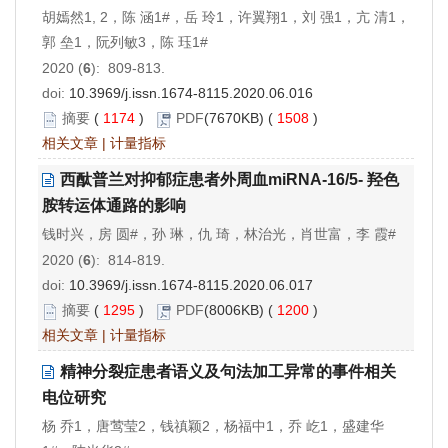
胡嫣然1, 2，陈 涵1#，岳 玲1，许翼翔1，刘 强1，亢 清1，
郭 垒1，阮列敏3，陈 珏1#
2020 (
6
): 809-813.
doi:
10.3969/j.issn.1674-8115.2020.06.016
摘要
(
1174
)
PDF
(7670KB) (
1508
)
相关文章
|
计量指标
西酞普兰对抑郁症患者外周血miRNA-16/5- 羟色
胺转运体通路的影响
钱时兴，房 圆#，孙 琳，仇 琦，林治光，肖世富，李 霞#
2020 (
6
): 814-819.
doi:
10.3969/j.issn.1674-8115.2020.06.017
摘要
(
1295
)
PDF
(8006KB) (
1200
)
相关文章
|
计量指标
精神分裂症患者语义及句法加工异常的事件相关
电位研究
杨 乔1，唐莺莹2，钱禛颖2，杨福中1，乔 屹1，盛建华