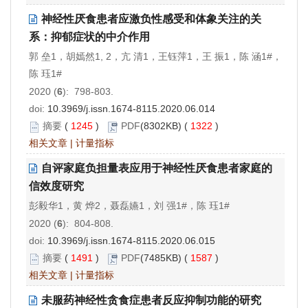
神经性厌食患者应激负性感受和体象关注的关
系：抑郁症状的中介作用
郭 垒1，胡嫣然1, 2，亢 清1，王钰萍1，王 振1，陈 涵1#，
陈 珏1#
2020 (
6
): 798-803.
doi:
10.3969/j.issn.1674-8115.2020.06.014
摘要
(
1245
)
PDF
(8302KB) (
1322
)
相关文章
|
计量指标
自评家庭负担量表应用于神经性厌食患者家庭的
信效度研究
彭毅华1，黄 烨2，聂磊嬿1，刘 强1#，陈 珏1#
2020 (
6
): 804-808.
doi:
10.3969/j.issn.1674-8115.2020.06.015
摘要
(
1491
)
PDF
(7485KB) (
1587
)
相关文章
|
计量指标
未服药神经性贪食症患者反应抑制功能的研究