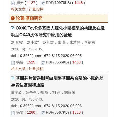
摘要
(
1127
)
PDF
(10978KB) (
1448
)
相关文章
|
计量指标
论著·基础研究
OX40/FcγR多基因人源化小鼠模型的构建及在激
动型OX40抗体研究中应用的验证
刘明东*，刘小波*，赵英杰，张 燕，张慧慧，李福彬
2020 (
6
): 728-735.
doi:
10.3969/j.issn.1674-8115.2020.06.005
摘要
(
1525
)
PDF
(8566KB) (
1453
)
相关文章
|
计量指标
基因芯片筛选脂蛋白脂酶基因杂合敲除小鼠的差
异表达基因和通路
陈宁欣，韩亭亭，郑 爽，刘 伟，胡耀敏
2020 (
6
): 736-743.
doi:
10.3969/j.issn.1674-8115.2020.06.006
摘要
(
1260
)
PDF
(8567KB) (
1360
)