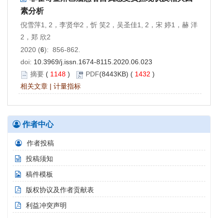
素分析
倪雪萍1, 2，李贤华2，忻 笑2，吴圣佳1, 2，宋 婷1，赫 洋
2，郑 欣2
2020 (
6
): 856-862.
doi:
10.3969/j.issn.1674-8115.2020.06.023
摘要
(
1148
)
PDF
(8443KB) (
1432
)
相关文章
|
计量指标
作者中心
作者投稿
投稿须知
稿件模板
版权协议及作者贡献表
利益冲突声明