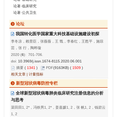
论著·临床研究
论著·公共卫生
论坛
我国转化医学国家重大科技基础设施建设初探
李冬凉，赖昱臣，张薇薇，王 戬，李春红，王甦平，施琼
芸，张 行，陶晔璇
2020 (
6
): 701-706.
doi:
10.3969/j.issn.1674-8115.2020.06.001
摘要
(
1341
)
PDF
(9163KB) (
1509
)
相关文章
|
计量指标
新型冠状病毒防控专栏
全球新型冠状病毒肺炎临床研究注册信息的分析
与思考
渠田田1, 2*，冯铁男1, 2*，姜嘉媛1, 2，张 帆1, 2，钱碧云
1, 2