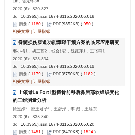
1#，陆光华3#
2020 (
6
): 820-827.
doi:
10.3969/j.issn.1674-8115.2020.06.018
摘要
(
1180
)
PDF
(9852KB) (
950
)
相关文章
|
计量指标
脊髓损伤肠道功能障碍干预方案的临床应用研究
韦小梅1，胡三莲2，钱会娟2，魏薇萍1，王飞燕1
2020 (
6
): 828-834.
doi:
10.3969/j.issn.1674-8115.2020.06.019
摘要
(
1179
)
PDF
(8750KB) (
1182
)
相关文章
|
计量指标
上颌骨Le Fort Ⅰ型截骨前移后鼻唇部软组织变化
的三维测量分析
徐昱婷*，应王君子*，王舒泽，李 彪，王旭东
2020 (
6
): 835-840.
doi:
10.3969/j.issn.1674-8115.2020.06.020
摘要
(
1451
)
PDF
(8470KB) (
1524
)