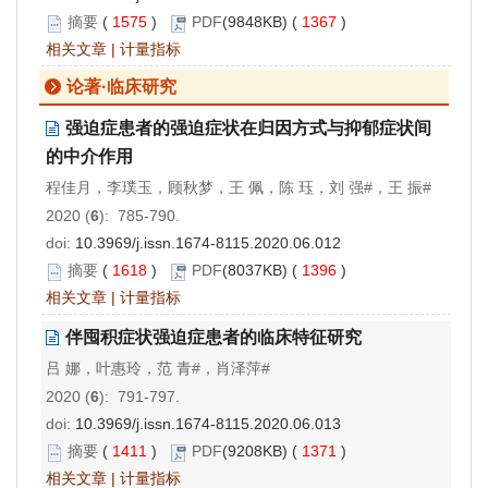
摘要
(
1575
)
PDF
(9848KB) (
1367
)
相关文章
|
计量指标
论著·临床研究
强迫症患者的强迫症状在归因方式与抑郁症状间
的中介作用
程佳月，李璞玉，顾秋梦，王 佩，陈 珏，刘 强#，王 振#
2020 (
6
): 785-790.
doi:
10.3969/j.issn.1674-8115.2020.06.012
摘要
(
1618
)
PDF
(8037KB) (
1396
)
相关文章
|
计量指标
伴囤积症状强迫症患者的临床特征研究
吕 娜，叶惠玲，范 青#，肖泽萍#
2020 (
6
): 791-797.
doi:
10.3969/j.issn.1674-8115.2020.06.013
摘要
(
1411
)
PDF
(9208KB) (
1371
)
相关文章
|
计量指标