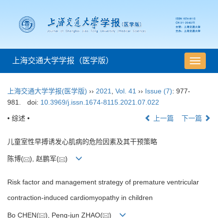
上海交通大学学报（医学版）
导
航
切
上海交通大学学报(医学版)
››
2021
,
Vol. 41
››
Issue (7)
: 977-
换
981.
doi:
10.3969/j.issn.1674-8115.2021.07.022
• 综述 •
上一篇
下一篇
儿童室性早搏诱发心肌病的危险因素及其干预策略
陈博(
), 赵鹏军(
)
Risk factor and management strategy of premature ventricular
contraction-induced cardiomyopathy in children
Bo CHEN(
), Peng-jun ZHAO(
)