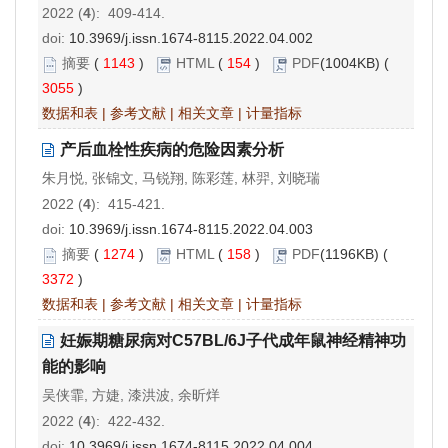
2022 (
4
): 409-414.
doi:
10.3969/j.issn.1674-8115.2022.04.002
摘要
(
1143
)
HTML
(
154
)
PDF
(1004KB) (
3055
)
数据和表
|
参考文献
|
相关文章
|
计量指标
产后血栓性疾病的危险因素分析
朱月悦, 张锦文, 马锐翔, 陈彩莲, 林羿, 刘晓瑞
2022 (
4
): 415-421.
doi:
10.3969/j.issn.1674-8115.2022.04.003
摘要
(
1274
)
HTML
(
158
)
PDF
(1196KB) (
3372
)
数据和表
|
参考文献
|
相关文章
|
计量指标
妊娠期糖尿病对C57BL/6J子代成年鼠神经精神功
能的影响
吴侠霏, 方婕, 漆洪波, 余昕烊
2022 (
4
): 422-432.
doi:
10.3969/j.issn.1674-8115.2022.04.004