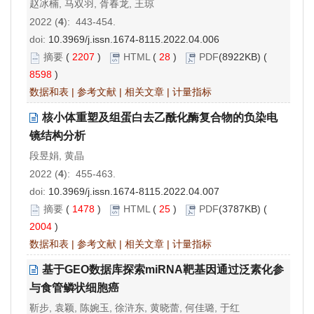
赵冰楠, 马双羽, 胥春龙, 王琼
2022 (
4
): 443-454.
doi:
10.3969/j.issn.1674-8115.2022.04.006
摘要
(
2207
)
HTML
(
28
)
PDF
(8922KB) (
8598
)
数据和表
|
参考文献
|
相关文章
|
计量指标
核小体重塑及组蛋白去乙酰化酶复合物的负染电
镜结构分析
段昱娟, 黄晶
2022 (
4
): 455-463.
doi:
10.3969/j.issn.1674-8115.2022.04.007
摘要
(
1478
)
HTML
(
25
)
PDF
(3787KB) (
2004
)
数据和表
|
参考文献
|
相关文章
|
计量指标
基于GEO数据库探索miRNA靶基因通过泛素化参
与食管鳞状细胞癌
靳步, 袁颖, 陈婉玉, 徐浒东, 黄晓蕾, 何佳璐, 于红