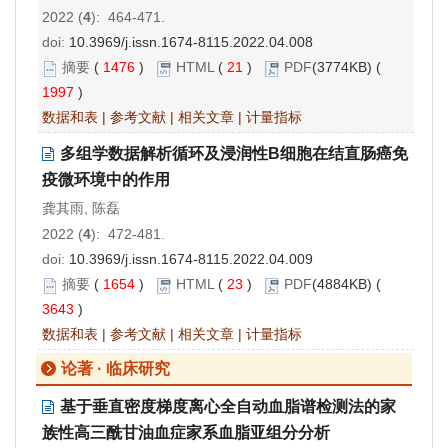
2022 (
4
): 464-471.
doi:
10.3969/j.issn.1674-8115.2022.04.008
摘要
(
1476
)
HTML
(
21
)
PDF
(3774KB) (
1997
)
数据和表
|
参考文献
|
相关文章
|
计量指标
多组学数据解析循环及浸润性B细胞在结直肠癌免
疫微环境中的作用
龚其雨, 陈磊
2022 (
4
): 472-481.
doi:
10.3969/j.issn.1674-8115.2022.04.009
摘要
(
1654
)
HTML
(
23
)
PDF
(4884KB) (
3643
)
数据和表
|
参考文献
|
相关文章
|
计量指标
论著 · 临床研究
基于垂直密度梯度离心全自动血脂谱检测法的家
族性高三酰甘油血症家系血脂亚组分分析