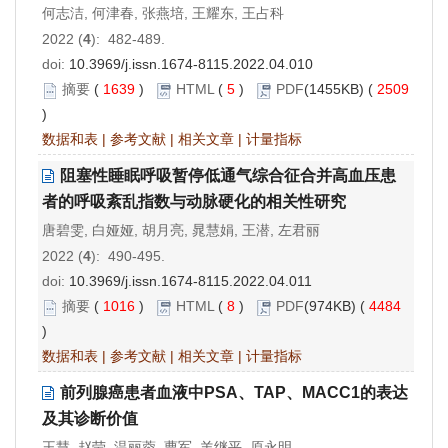
何志洁, 何津春, 张燕培, 王耀东, 王占科
2022 (
4
): 482-489.
doi:
10.3969/j.issn.1674-8115.2022.04.010
摘要
(
1639
)
HTML
(
5
)
PDF
(1455KB) (
2509
)
数据和表
|
参考文献
|
相关文章
|
计量指标
阻塞性睡眠呼吸暂停低通气综合征合并高血压患
者的呼吸紊乱指数与动脉硬化的相关性研究
唐碧雯, 白娅娅, 胡月亮, 晁慧娟, 王潜, 左君丽
2022 (
4
): 490-495.
doi:
10.3969/j.issn.1674-8115.2022.04.011
摘要
(
1016
)
HTML
(
8
)
PDF
(974KB) (
4484
)
数据和表
|
参考文献
|
相关文章
|
计量指标
前列腺癌患者血液中PSA、TAP、MACC1的表达
及其诊断价值
王慧, 赵莹, 温丽蓉, 曹军, 羊继平, 原永明