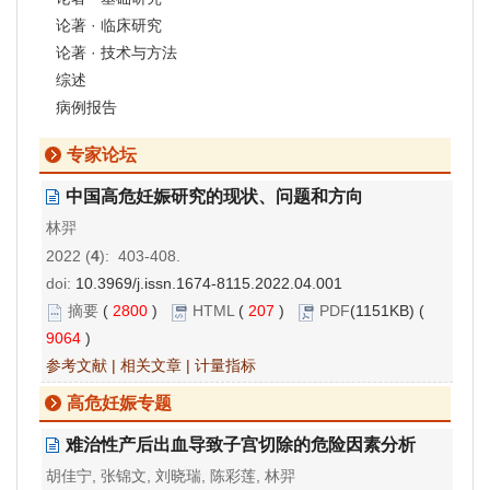
论著 · 临床研究
论著 · 技术与方法
综述
病例报告
专家论坛
中国高危妊娠研究的现状、问题和方向
林羿
2022 (
4
): 403-408.
doi:
10.3969/j.issn.1674-8115.2022.04.001
摘要
(
2800
)
HTML
(
207
)
PDF
(1151KB) (
9064
)
参考文献
|
相关文章
|
计量指标
高危妊娠专题
难治性产后出血导致子宫切除的危险因素分析
胡佳宁, 张锦文, 刘晓瑞, 陈彩莲, 林羿