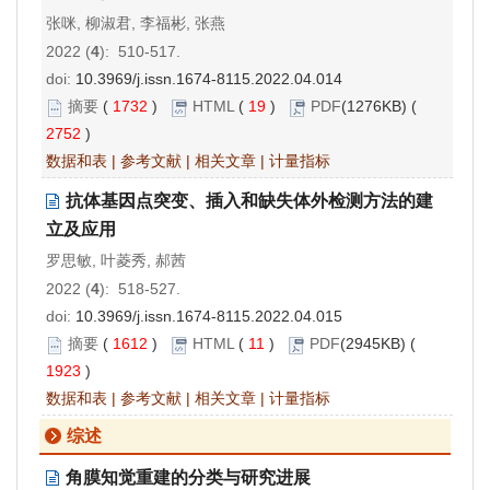
张咪, 柳淑君, 李福彬, 张燕
2022 (
4
): 510-517.
doi:
10.3969/j.issn.1674-8115.2022.04.014
摘要
(
1732
)
HTML
(
19
)
PDF
(1276KB) (
2752
)
数据和表
|
参考文献
|
相关文章
|
计量指标
抗体基因点突变、插入和缺失体外检测方法的建
立及应用
罗思敏, 叶菱秀, 郝茜
2022 (
4
): 518-527.
doi:
10.3969/j.issn.1674-8115.2022.04.015
摘要
(
1612
)
HTML
(
11
)
PDF
(2945KB) (
1923
)
数据和表
|
参考文献
|
相关文章
|
计量指标
综述
角膜知觉重建的分类与研究进展