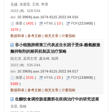
吴越, 张嘉莹, 王炜, 李瑾
2022 (
4
): 528-534.
doi:
10.3969/j.issn.1674-8115.2022.04.016
摘要
(
1431
)
HTML
(
13
)
PDF
(2216KB) (
1676
)
数据和表
|
参考文献
|
相关文章
|
计量指标
非小细胞肺癌第三代表皮生长因子受体-酪氨酸激
酶抑制剂的耐药机制及治疗策略
陆文清, 孟周文理, 虞永峰, 陆舜
2022 (
4
): 535-544.
doi:
10.3969/j.issn.1674-8115.2022.04.017
摘要
(
2131
)
HTML
(
23
)
PDF
(1338KB) (
5395
)
数据和表
|
参考文献
|
相关文章
|
计量指标
生酮饮食调控肠道菌群在疾病治疗中的研究进展
吴亚, 殷峻