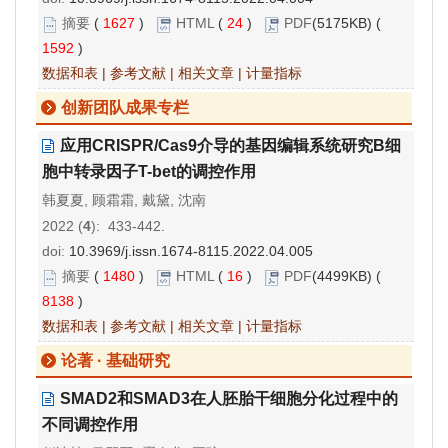
摘要
(
1627
)
HTML
(
24
)
PDF
(5175KB) (
1592
)
数据和表
|
参考文献
|
相关文章
|
计量指标
创新团队成果专栏
应用CRISPR/Cas9介导的基因编辑系统研究B细
胞中转录因子T-bet的调控作用
韩夏夏, 顾霜霜, 戴黛, 沈南
2022 (
4
): 433-442.
doi:
10.3969/j.issn.1674-8115.2022.04.005
摘要
(
1480
)
HTML
(
16
)
PDF
(4499KB) (
8138
)
数据和表
|
参考文献
|
相关文章
|
计量指标
论著 · 基础研究
SMAD2和SMAD3在人胚胎干细胞分化过程中的
不同调控作用