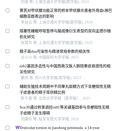
刘蓓 等, 上海交通大学学报(医学版), 2024
黄芪对甲状腺功能正常的桥本甲状腺炎患者外周血t淋巴
细胞亚群表达的影响
李自云 等, 上海交通大学学报(医学版), 2024
阻塞性睡眠呼吸暂停与脑成像衍生表型的双向孟德尔随
机化研究
张慧华 等, 上海交通大学学报(医学版), 2025
精子高dna可染性与精液常规参数的相关性
关小川 等, 中国医科大学学报, 2025
tab
2基因多态性与中国西南汉族人群隐睾症易感性的相
关性研究
粟闵 等, 四川大学学报(医学版), 2022
辅助生殖技术周期中不同睾丸取精方式下非梗阻性无精
子症患者的精子库供精比例
陈千喜 等, 北京大学学报（医学版）, 2025
Sox30通过转录调控odf1等关键基因参与非梗阻性无精
子症精子发生障碍
刘康乐 等, 陆军军医大学学报, 2026
Testicular torsion in jiaodong peninsula: a 14-year