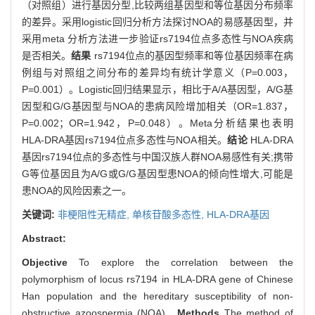
（对照组）进行基因分型,比较两组基因型和等位基因分布频率
的差异。采用logistic回归分析方法探讨NOA的易感基因型，并
采用meta 分析方法进一步验证rs7194位点多态性与NOA疾病
是否相关。
结果
rs7194位点的基因型频率和等位基因频率在病
例组与对照组之间分布的差异均有统计学意义（P=0.003，
P=0.001）。Logistic回归结果显示，相比于A/A基因型，A/G基
因型和G/G基因型与NOA的患病风险增加相关（OR=1.837，
P=0.002；OR=1.942，P=0.048）。Meta分析结果也表明
HLA-DRA基因rs7194位点多态性与NOA相关。
结论
HLA-DRA
基因rs7194位点的多态性与中国汉族人群NOA易感性有关;携带
G等位基因且为A/G或G/G基因型患NOA的倾向性增大,可能是
患NOA的风险因素之一。
关键词:
非梗阻性无精症,
单核苷酸多态性,
HLA-DRA基因
Abstract:
Objective
To explore the correlation between the
polymorphism of locus rs7194 in HLA-DRA gene of Chinese
Han population and the hereditary susceptibility of non-
obstructive azoospermia (NOA).
Methods
The method of