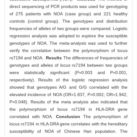
direct sequencing of PCR products was used for genotyping
of 275 patients with NOA (case group) and 221 healthy
controls (control group). The genotypes and distribution
frequencies of alleles of two groups were compared. Logistic
regression analysis was adopted to explore the susceptible
genotypes of NOA. The meta-analysis was used to further
verify the correlation between the polymorphism of locus
rs7194 and NOA.
Results
The differences of frequencies of
genotypes and alleles of locus rs7194 between two groups
were statistically significant (P=0.003 and P=0.001,
respectively). Results of the logistic regression analysis
showed that genotypes A/G and G/G correlated with the
elevated incidence of NOA (OR=1.837, P=0.002; OR=1.942,
P=0.048). Results of the meta analysis also indicated that
the polymorphism of locus rs7194 in HLA-DRA gene
correlated with NOA.
Conclusion
The polymorphism of
locus rs7194 in HLA-DRA gene correlates with the hereditary
susceptibility of NOA of Chinese Han population. The