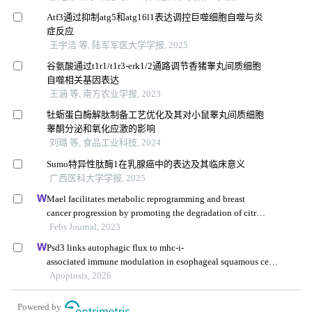
Atf3通过抑制atg5和atg16l1表达调控巨噬细胞自噬与炎
症反应
王宇洁 等, 陆军军医大学学报, 2025
谷氨酸通过t1r1/t1r3-erk1/2通路调节香猪睾丸间质细胞
自噬相关基因表达
王涵 等, 南方农业学报, 2023
牡蛎蛋白酶解肽制备工艺优化及其对小鼠睾丸间质细胞
睾酮分泌和氧化应激的影响
刘璐 等, 食品工业科技, 2024
Sumo特异性肽酶1在乳腺癌中的表达及其临床意义
广西医科大学学报, 2025
Mael facilitates metabolic reprogramming and breast
cancer progression by promoting the degradation of citrate
synthase and fumarate hydratase via chaperone-mediated
Febs Journal, 2023
autophagy
Psd3 links autophagic flux to mhc-i-
associated immune modulation in esophageal squamous cell
carcinoma
Apoptosis, 2026
Powered by